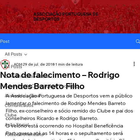
ASSOCIAÇÃO PORTUGUESA DE
DESPORTOS
Post
All Posts
ADM
29 de jul. de 2018
1 min de leitura
All Posts
Nota de falecimento – Rodrigo
Conselho Deliberativo
Mendes Barreto Filho
Conselho de Orientação e Fiscalizaç
A Associação Portuguesa de Desportos vem a público 
Assembleia Geral
lamentar o falecimento de Rodrigo Mendes Barreto 
Comunicados
Filho, ex-conselheiro e sócio remido do Clube e pai dos 
Clube
conselheiros Ricardo e Rodrigo Barreto.
Ação Social
O velório está ocorrendo no Hospital Beneficência 
Portuguesa até as 14 horas e o sepultamento será 
Futebol Americano