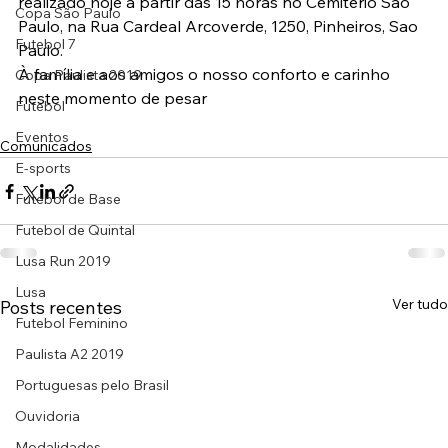
realizado hoje a partir das 15 horas no Cemitério São 
Copa São Paulo
Paulo, na Rua Cardeal Arcoverde, 1250, Pinheiros, Sao 
Futebol 7
Paulo.
À família e aos amigos o nosso conforto e carinho 
Copa Paulista 2019
neste momento de pesar
Futebol
Eventos
Comunicados
E-sports
Futebol de Base
Futebol de Quintal
Lusa Run 2019
Lusa
Ver tudo
Posts recentes
Futebol Feminino
Paulista A2 2019
Portuguesas pelo Brasil
Ouvidoria
Modalidades