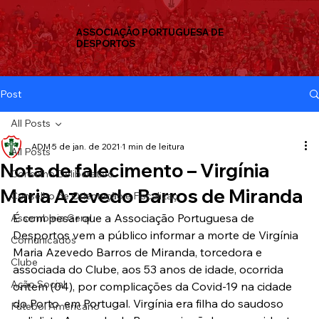
ASSOCIAÇÃO PORTUGUESA DE
DESPORTOS
Post
All Posts
ADM
5 de jan. de 2021
1 min de leitura
All Posts
Nota de falecimento – Virgínia
Conselho Deliberativo
Maria Azevedo Barros de Miranda
Conselho de Orientação e Fiscalizaç
É com pesar que a Associação Portuguesa de 
Assembleia Geral
Desportos vem a público informar a morte de Virgínia 
Comunicados
Maria Azevedo Barros de Miranda, torcedora e 
Clube
associada do Clube, aos 53 anos de idade, ocorrida 
Ação Social
ontem (04), por complicações da Covid-19 na cidade 
do Porto, em Portugal. Virgínia era filha do saudoso 
Futebol Americano