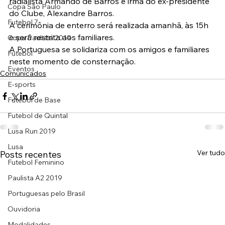
radialista Armando de Barros e irmã do ex-presidente 
Copa São Paulo
do Clube, Alexandre Barros.
Futebol 7
A cerimônia de enterro será realizada amanhã, às 15h 
e será restrita aos familiares.
Copa Paulista 2019
A Portuguesa se solidariza com os amigos e familiares 
Futebol
neste momento de consternação.
Eventos
Comunicados
E-sports
Futebol de Base
Futebol de Quintal
Lusa Run 2019
Lusa
Ver tudo
Posts recentes
Futebol Feminino
Paulista A2 2019
Portuguesas pelo Brasil
Ouvidoria
Modalidades