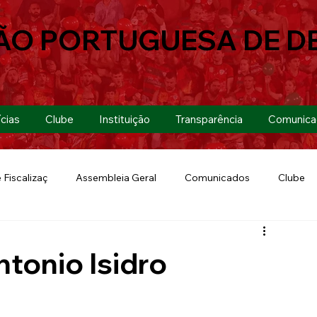
ÃO PORTUGUESA DE D
cias
Clube
Instituição
Transparência
Comunica
 Fiscalizaç
Assembleia Geral
Comunicados
Clube
Futebol 7
Copa Paulista 2019
Futebol
Eventos
ntonio Isidro
Lusa Run 2019
Lusa
Futebol Feminino