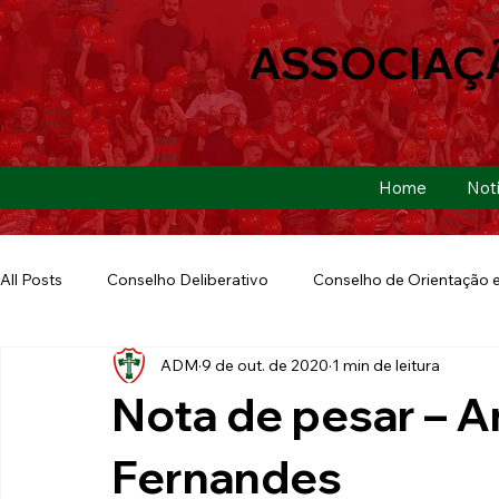
ASSOCIAÇ
Home
Notí
All Posts
Conselho Deliberativo
Conselho de Orientação e
ADM
9 de out. de 2020
1 min de leitura
Ação Social
Futebol Americano
Copa São Paulo
Nota de pesar – A
E-sports
Futebol de Base
Futebol de Quintal
Fernandes