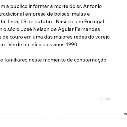
 a público informar a morte do sr. Antonio 
Modalidades
Marketing
Sócio-Torcedor
 tradicional empresa de bolsas, malas e 
ta-feira, 09 de outubro. Nascido em Portugal, 
om o sócio José Nelson de Aguiar Fernandes 
 de couro em uma das maiores redes do varejo 
ubro-Verde no início dos anos 1990.
 e familiares neste momento de consternação.
V