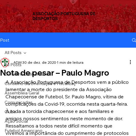
ASSOCIAÇÃO PORTUGUESA DE
DESPORTOS
Post
All Posts
ADM
30 de dez. de 2020
1 min de leitura
All Posts
Nota de pesar – Paulo Magro
Conselho Deliberativo
A Associação Portuguesa de Desportos vem a público 
Conselho de Orientação e Fiscalizaç
lamentar a morte do presidente da Associação 
Assembleia Geral
Chapecoense de Futebol, Sr. Paulo Magro, vítima de 
Comunicados
complicações da Covid-19, ocorrida nesta quarta-feira.
À toda a torcida chapecoense e aos familiares e 
Clube
amigos nossos sentimentos neste momento de dor.
Ação Social
Ressaltamos a todos neste difícil momento que 
Futebol Americano
vivemos a importância do cumprimento de protocolos 