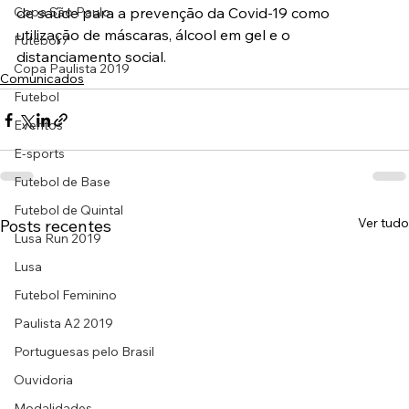
Copa São Paulo
de saúde para a prevenção da Covid-19 como 
utilização de máscaras, álcool em gel e o 
Futebol 7
distanciamento social.
Copa Paulista 2019
Comunicados
Futebol
Eventos
E-sports
Futebol de Base
Futebol de Quintal
Ver tudo
Posts recentes
Lusa Run 2019
Lusa
Futebol Feminino
Paulista A2 2019
Portuguesas pelo Brasil
Ouvidoria
Modalidades