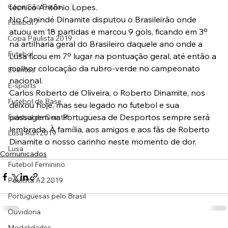
Copa São Paulo
técnico Antônio Lopes. 
No Canindé Dinamite disputou o Brasileirão onde 
Futebol 7
atuou em 18 partidas e marcou 9 gols, ficando em 3º 
Copa Paulista 2019
na artilharia geral do Brasileiro daquele ano onde a 
Futebol
Lusa ficou em 7º lugar na pontuação geral, até então a 
melhor colocação da rubro-verde no campeonato 
Eventos
nacional. 
E-sports
Carlos Roberto de Oliveira, o Roberto Dinamite, nos 
Futebol de Base
deixou hoje, mas seu legado no futebol e sua 
passagem na Portuguesa de Desportos sempre será 
Futebol de Quintal
lembrada. À família, aos amigos e aos fãs de Roberto 
Lusa Run 2019
Dinamite o nosso carinho neste momento de dor.
Lusa
Comunicados
Futebol Feminino
Paulista A2 2019
Portuguesas pelo Brasil
Ouvidoria
Modalidades