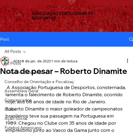
ASSOCIAÇÃO PORTUGUESA DE
DESPORTOS
Post
All Posts
ADM
8 de jan. de 2023
1 min de leitura
All Posts
Nota de pesar – Roberto Dinamite
Conselho Deliberativo
Conselho de Orientação e Fiscalizaç
 A Associação Portuguesa de Desportos, consternada, 
Assembleia Geral
lamenta o falecimento de Roberto Dinamite, ocorrido 
Comunicados
hoje, aos 68 anos de idade no Rio de Janeiro.  
Roberto Dinamite o maior goleador de campeonatos 
Clube
brasileiros teve sua passagem na Portuguesa em 
Ação Social
1989. Chegou no Clube com 35 anos de idade por 
Futebol Americano
empréstimo junto ao Vasco da Gama junto com o 