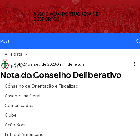
ASSOCIAÇÃO PORTUGUESA DE
DESPORTOS
Post
All Posts
ADM
27 de set. de 2023
0 min de leitura
All Posts
Nota do Conselho Deliberativo
Conselho Deliberativo
Conselho de Orientação e Fiscalizaç
Assembleia Geral
Comunicados
Clube
Ação Social
Futebol Americano