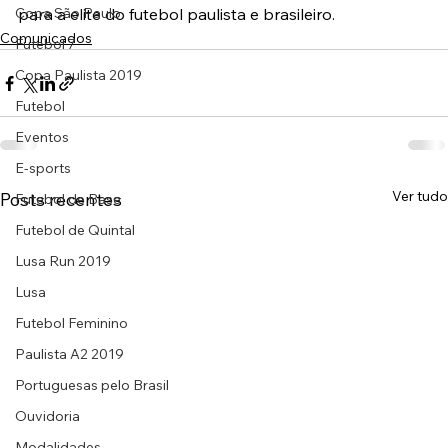
Copa São Paulo
para a elite do futebol paulista e brasileiro.
Comunicados
Futebol 7
Copa Paulista 2019
Futebol
Eventos
E-sports
Ver tudo
Posts recentes
Futebol de Base
Futebol de Quintal
Lusa Run 2019
Lusa
Futebol Feminino
Paulista A2 2019
Portuguesas pelo Brasil
Ouvidoria
Modalidades