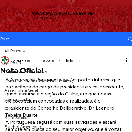
ASSOCIAÇÃO PORTUGUESA DE
DESPORTOS
Post
All Posts
ADM
30 de mar. de 2016
1 min de leitura
All Posts
Nota Oficial
Conselho Deliberativo
A Associação Portuguesa de Desportos informa que, 
Conselho de Orientação e Fiscalizaç
na vacância do cargo de presidente e vice-presidente, 
Assembleia Geral
quem assume a direção do Clube, até que novas 
Comunicados
eleições sejam convocadas e realizadas, é o 
presidente do Conselho Deliberativo, Dr. Leandro 
Clube
Teixeira Duarte.
Ação Social
A Portuguesa seguirá com suas atividades e estará 
Futebol Americano
sempre em busca do seu maior objetivo, que é voltar 