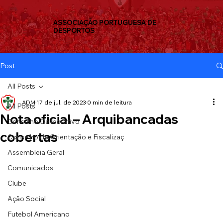
ASSOCIAÇÃO PORTUGUESA DE
DESPORTOS
Post
All Posts
ADM
17 de jul. de 2023
0 min de leitura
All Posts
Nota oficial – Arquibancadas
Conselho Deliberativo
cobertas
Conselho de Orientação e Fiscalizaç
Assembleia Geral
Comunicados
Clube
Ação Social
Futebol Americano