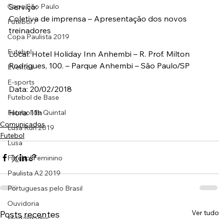
Copa São Paulo
Serviço:
Coletiva de imprensa – Apresentação dos novos 
Futebol 7
treinadores
Copa Paulista 2019
Futebol
Local: Hotel Holiday Inn Anhembi – R. Prof. Milton 
Rodrigues, 100. – Parque Anhembi – São Paulo/SP
Eventos
E-sports
Data: 20/02/2018
Futebol de Base
Hora: 11h
Futebol de Quintal
Comunicados
Lusa Run 2019
Futebol
Lusa
Futebol Feminino
Paulista A2 2019
Portuguesas pelo Brasil
Ouvidoria
Ver tudo
Posts recentes
Modalidades