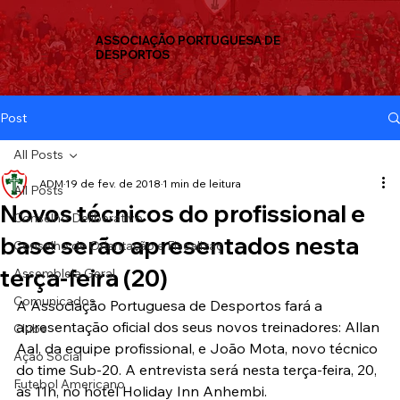
ASSOCIAÇÃO PORTUGUESA DE
DESPORTOS
Post
All Posts
ADM
19 de fev. de 2018
1 min de leitura
All Posts
Novos técnicos do profissional e
Conselho Deliberativo
base serão apresentados nesta
Conselho de Orientação e Fiscalizaç
terça-feira (20)
Assembleia Geral
Comunicados
A Associação Portuguesa de Desportos fará a 
apresentação oficial dos seus novos treinadores: Allan 
Clube
Aal, da equipe profissional, e João Mota, novo técnico 
Ação Social
do time Sub-20. A entrevista será nesta terça-feira, 20, 
Futebol Americano
às 11h, no hotel Holiday Inn Anhembi.