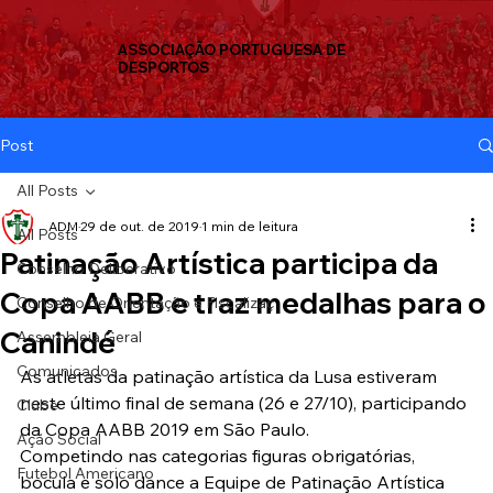
ASSOCIAÇÃO PORTUGUESA DE
DESPORTOS
Post
All Posts
ADM
29 de out. de 2019
1 min de leitura
All Posts
Patinação Artística participa da
Conselho Deliberativo
Copa AABB e traz medalhas para o
Conselho de Orientação e Fiscalizaç
Canindé
Assembleia Geral
Comunicados
As atletas da patinação artística da Lusa estiveram 
neste último final de semana (26 e 27/10), participando 
Clube
da Copa AABB 2019 em São Paulo.
Ação Social
Competindo nas categorias figuras obrigatórias, 
Futebol Americano
bocula e solo dance a Equipe de Patinação Artística 