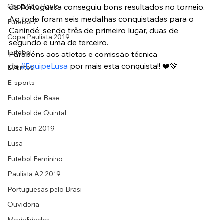
Copa São Paulo
da Portuguesa conseguiu bons resultados no torneio.
Ao todo foram seis medalhas conquistadas para o 
Futebol 7
Canindé; sendo três de primeiro lugar, duas de 
Copa Paulista 2019
segundo e uma de terceiro.
Futebol
Parabéns aos atletas e comissão técnica 
da 
#EquipeLusa
 por mais esta conquista!! ❤️💚
Eventos
E-sports
Futebol de Base
Futebol de Quintal
Lusa Run 2019
Lusa
Futebol Feminino
Paulista A2 2019
Portuguesas pelo Brasil
Ouvidoria
Modalidades