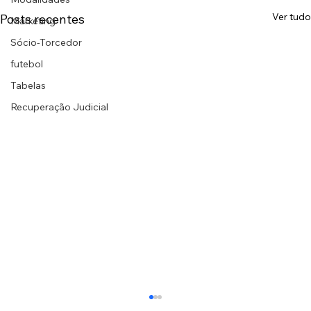
Ver tudo
Posts recentes
Marketing
Sócio-Torcedor
futebol
Tabelas
Recuperação Judicial