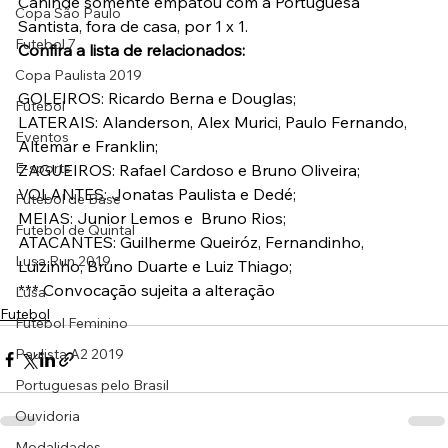
Canindé somente empatou com a Portuguesa 
Copa São Paulo
Santista, fora de casa, por 1 x 1.
Futebol 7
Confira a lista de relacionados:
Copa Paulista 2019
GOLEIROS: Ricardo Berna e Douglas;
Futebol
LATERAIS: Alanderson, Alex Murici, Paulo Fernando, 
Eventos
Altemar e Franklin;
E-sports
ZAGUEIROS: Rafael Cardoso e Bruno Oliveira;
VOLANTES: Jonatas Paulista e Dedé;
Futebol de Base
MEIAS: Junior Lemos e  Bruno Rios;
Futebol de Quintal
ATACANTES: Guilherme Queiróz, Fernandinho, 
Lusa Run 2019
Luizinho, Bruno Duarte e Luiz Thiago;
*** Convocação sujeita a alteração
Lusa
Futebol
Futebol Feminino
Paulista A2 2019
Portuguesas pelo Brasil
Ouvidoria
Modalidades