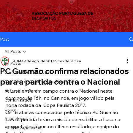
ASSOCIAÇÃO PORTUGUESA DE
DESPORTOS
Post
All Posts
ADM
19 de ago. de 2017
1 min de leitura
All Posts
PC Gusmão confirma relacionados
Conselho Deliberativo
para a partida contra o Nacional
Conselho de Orientação e Fiscalizaç
A Lusa entra em campo contra o Nacional neste 
Assembleia Geral
domingo, às 16h, no Canindé, em jogo válido pela 
Comunicados
nona rodada da  Copa Paulista 2017.
Clube
Os 18 atletas convocados pelo técnico PC Gusmão 
Ação Social
para a partida terão a missão de reabilitar a Lusa na 
competição, já que no último resultado, a equipe do 
Futebol Americano