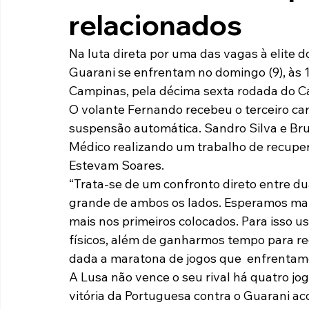
relacionados
Paulista A2 2019
Portuguesas pelo Brasil
Ouvidoria
Na luta direta por uma das vagas à elite
Guarani se enfrentam no domingo (9), às 1
futebol
Tabelas
Recuperação Judicial
Campinas, pela décima sexta rodada do C
O volante Fernando recebeu o terceiro car
suspensão automática. Sandro Silva e Br
Médico realizando um trabalho de recupera
Estevam Soares.
“Trata-se de um confronto direto entre du
grande de ambos os lados. Esperamos mant
mais nos primeiros colocados. Para isso u
físicos, além de ganharmos tempo para re
dada a maratona de jogos que  enfrentamo
A Lusa não vence o seu rival há quatro jo
vitória da Portuguesa contra o Guarani aco