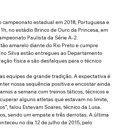
Modalidades
Marketing
Sócio-Torcedor
 do campeonato estadual em 2018, Portuguesa e 
1h, no estádio Brinco de Ouro da Princesa, em 
ampeonato Paulista da Série A-2.
tão amarelo diante do Rio Preto e cumpre 
uno Silva estão entregues ao Departamento 
ção física e são desfalques para o técnico 
as equipes de grande tradição. A expectativa é 
er nossa sequência positiva e encostar ainda 
samos a semana com treinos táticos, técnicos e 
cuperar alguns atletas que estavam no limite, 
s”, falou Estevam Soares, técnico da Lusa.
gos, sendo um empate e três derrotas. A última 
nteceu no dia 12 de julho de 2015, pelo 