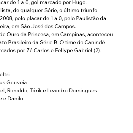
acar de 1 a 0, gol marcado por Hugo.
sta, de qualquer Série, o último triunfo 
008, pelo placar de 1 a 0, pelo Paulistão da 
ereira, em São José dos Campos.
o de Ouro da Princesa, em Campinas, aconteceu 
o Brasileiro da Série B. O time do Canindé 
rcados por Zé Carlos e Fellype Gabriel (2).
ltri
ius Gouveia
hel, Ronaldo, Tárik e Leandro Domingues
e e Danilo