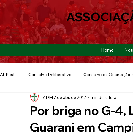
ASSOCIAÇ
Home
Notí
All Posts
Conselho Deliberativo
Conselho de Orientação e
ADM
7 de abr. de 2017
2 min de leitura
Ação Social
Futebol Americano
Copa São Paulo
Por briga no G-4,
E-sports
Futebol de Base
Futebol de Quintal
Guarani em Campi