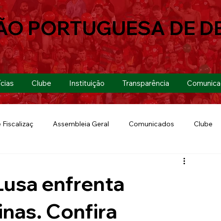
ÃO PORTUGUESA DE D
cias
Clube
Instituição
Transparência
Comunica
 Fiscalizaç
Assembleia Geral
Comunicados
Clube
Futebol 7
Copa Paulista 2019
Futebol
Eventos
 Lusa enfrenta
Lusa Run 2019
Lusa
Futebol Feminino
nas. Confira