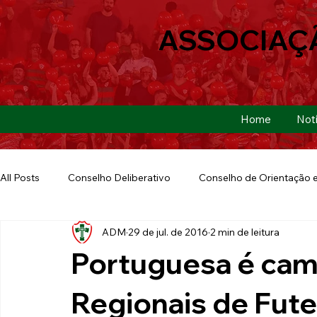
ASSOCIAÇ
Home
Notí
All Posts
Conselho Deliberativo
Conselho de Orientação e
ADM
29 de jul. de 2016
2 min de leitura
Ação Social
Futebol Americano
Copa São Paulo
Portuguesa é ca
E-sports
Futebol de Base
Futebol de Quintal
Regionais de Fut