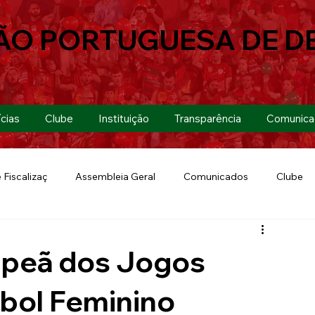
ÃO PORTUGUESA DE D
cias
Clube
Instituição
Transparência
Comunica
 Fiscalizaç
Assembleia Geral
Comunicados
Clube
Futebol 7
Copa Paulista 2019
Futebol
Eventos
mpeã dos Jogos
Lusa Run 2019
Lusa
Futebol Feminino
ebol Feminino