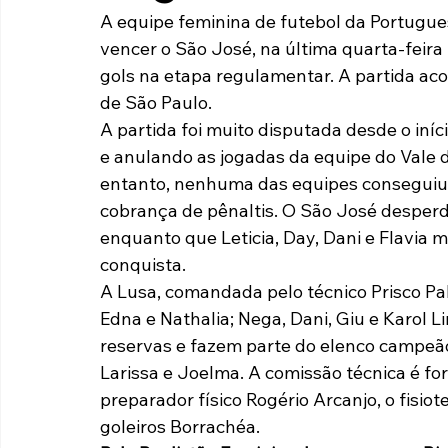
A equipe feminina de futebol da Portugue
Paulista A2 2019
Portuguesas pelo Brasil
Ouvidoria
vencer o São José, na última quarta-feira 
gols na etapa regulamentar. A partida aco
de São Paulo.
futebol
Tabelas
Recuperação Judicial
A partida foi muito disputada desde o iní
e anulando as jogadas da equipe do Vale 
entanto, nenhuma das equipes conseguiu b
cobrança de pênaltis. O São José desperd
enquanto que Leticia, Day, Dani e Flavia
conquista.
A Lusa, comandada pelo técnico Prisco Pal
Edna e Nathalia; Nega, Dani, Giu e Karol Li
reservas e fazem parte do elenco campeão a
Larissa e Joelma. A comissão técnica é fo
preparador físico Rogério Arcanjo, o fisio
goleiros Borrachéa.