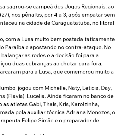
sa sagrou-se campeã dos Jogos Regionais, ao 
Modalidades
Marketing
Sócio-Torcedor
(27), nos pênaltis, por 4 a 3, após empatar sem 
nteceu na cidade de Caraguatatuba, no litoral 
cio, com a Lusa muito bem postada taticamente 
do Paraíba e apostando no contra-ataque. No 
alançar as redes e a decisão foi para a 
içou duas cobranças ao chutar para fora, 
 marcaram para a Lusa, que comemorou muito a 
umbo, jogou com Michelle, Naty, Leticia, Day, 
ns (Flavia); Lucelia. Ainda ficaram no banco de 
s atletas Gabi, Thais, Kris, Karolzinha, 
rmada pela auxiliar técnica Adriana Menezes, o 
terapeuta Felipe Simão e o preparador de 