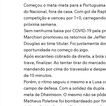
Começou o mata-mata para a Portuguesa de
Paulista A2 2019
Portuguesas pelo Brasil
Ouvidoria
do Nacional, fora de casa. Com gol de Ra
competição e venceu por 1×0, carregando 
próxima semana.
futebol
Tabelas
Recuperação Judicial
Sem nenhuma baixa por COVID-19 pela prim
Marchiori promoveu os retornos de Jeffer
Douglas ao time titular. Foi justamente d
oportunidade no começo do jogo.
Após escanteio cobrado da direita, a bola
trave, finalizar. Ao tentar tirar do marcad
mandando por cima do travessão e desper
de 10 minutos.
Porém, o ritmo seguiu o mesmo e a Lusa c
campo de defesa. Com a solidez da dupla
meta de Dheimison. O mesmo não se pôde d
Matheus Poletine foi bombardeado por fin