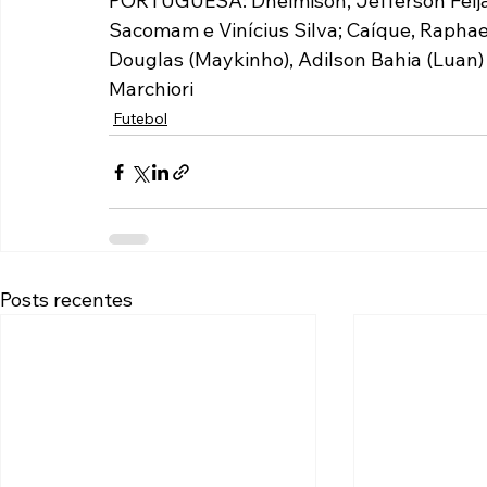
PORTUGUESA: Dheimison, Jefferson Feijão 
Sacomam e Vinícius Silva; Caíque, Raphael
Douglas (Maykinho), Adilson Bahia (Luan)
Marchiori
Futebol
Posts recentes