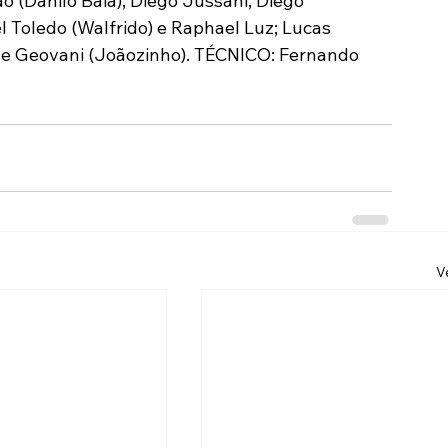
(Danilo Baia), Diego Jussani, Diego 
 Toledo (Walfrido) e Raphael Luz; Lucas 
 e Geovani (Joãozinho). TÉCNICO: Fernando 
V