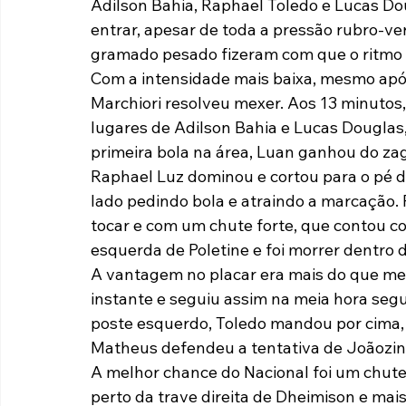
Adilson Bahia, Raphael Toledo e Lucas D
entrar, apesar de toda a pressão rubro-ver
gramado pesado fizeram com que o ritmo 
Com a intensidade mais baixa, mesmo após 
Marchiori resolveu mexer. Aos 13 minutos
lugares de Adilson Bahia e Lucas Douglas,
primeira bola na área, Luan ganhou do zagu
Raphael Luz dominou e cortou para o pé d
lado pedindo bola e atraindo a marcação. P
tocar e com um chute forte, que contou co
esquerda de Poletine e foi morrer dentro d
A vantagem no placar era mais do que mer
instante e seguiu assim na meia hora segui
poste esquerdo, Toledo mandou por cima, 
Matheus defendeu a tentativa de Joãozinh
A melhor chance do Nacional foi um chute 
perto da trave direita de Dheimison e mais