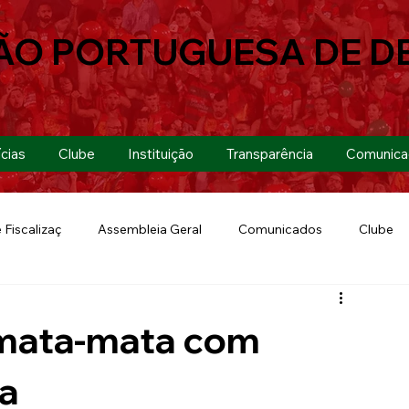
ÃO PORTUGUESA DE D
cias
Clube
Instituição
Transparência
Comunica
 Fiscalizaç
Assembleia Geral
Comunicados
Clube
Futebol 7
Copa Paulista 2019
Futebol
Eventos
 mata-mata com
Lusa Run 2019
Lusa
Futebol Feminino
sa