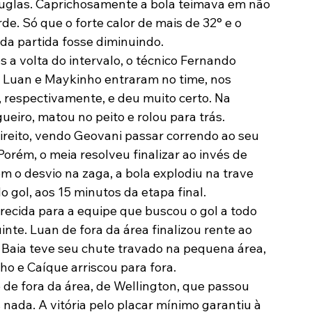
ouglas. Caprichosamente a bola teimava em não 
de. Só que o forte calor de mais de 32° e o 
da partida fosse diminuindo.
a volta do intervalo, o técnico Fernando 
, Luan e Maykinho entraram no time, nos 
 respectivamente, e deu muito certo. Na 
eiro, matou no peito e rolou para trás.
ireito, vendo Geovani passar correndo ao seu 
orém, o meia resolveu finalizar ao invés de 
m o desvio na zaga, a bola explodiu na trave 
o gol, aos 15 minutos da etapa final.
ecida para a equipe que buscou o gol a todo 
nte. Luan de fora da área finalizou rente ao 
Baia teve seu chute travado na pequena área, 
o e Caíque arriscou para fora.
de fora da área, de Wellington, que passou 
 nada. A vitória pelo placar mínimo garantiu à 