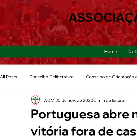
ASSOCIAÇ
Home
Notí
All Posts
Conselho Deliberativo
Conselho de Orientação e
ADM
30 de nov. de 2020
3 min de leitura
Ação Social
Futebol Americano
Copa São Paulo
Portuguesa abre
E-sports
Futebol de Base
Futebol de Quintal
vitória fora de ca