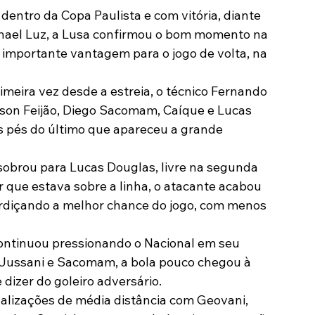
ntro da Copa Paulista e com vitória, diante 
Modalidades
Marketing
Sócio-Torcedor
phael Luz, a Lusa confirmou o bom momento na 
importante vantagem para o jogo de volta, na 
eira vez desde a estreia, o técnico Fernando 
son Feijão, Diego Sacomam, Caíque e Lucas 
os pés do último que apareceu a grande 
 sobrou para Lucas Douglas, livre na segunda 
or que estava sobre a linha, o atacante acabou 
diçando a melhor chance do jogo, com menos 
ontinuou pressionando o Nacional em seu 
 Jussani e Sacomam, a bola pouco chegou à 
izer do goleiro adversário.
alizações de média distância com Geovani, 