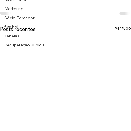
Marketing
Sócio-Torcedor
futebol
Ver tudo
Posts recentes
Tabelas
Recuperação Judicial