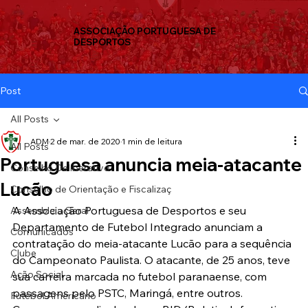
ASSOCIAÇÃO PORTUGUESA DE
DESPORTOS
Post
All Posts
ADM
2 de mar. de 2020
1 min de leitura
All Posts
Portuguesa anuncia meia-atacante
Conselho Deliberativo
Lucão
Conselho de Orientação e Fiscalizaç
A Associação Portuguesa de Desportos e seu 
Assembleia Geral
Departamento de Futebol Integrado anunciam a 
Comunicados
contratação do meia-atacante Lucão para a sequência 
Clube
do Campeonato Paulista. O atacante, de 25 anos, teve 
Ação Social
sua carreira marcada no futebol paranaense, com 
passagens pelo PSTC, Maringá, entre outros.
Futebol Americano