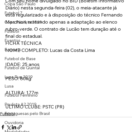
Com seu nome divulgado no BID (Boletim Informativo 
Copa São Paulo
Diário) nesta segunda-feira (02), o meia-atacante já 
Futebol 7
está regularizado e à disposição do técnico Fernando 
Marchiori, restando apenas a adaptação ao elenco 
Copa Paulista 2019
rubro-verde. O contrato de Lucão tem duração até o 
Futebol
final do estadual.
Eventos
FICHA TÉCNICA
E-sports
NOME COMPLETO: Lucas da Costa Lima
Futebol de Base
IDADE: 25 anos
Futebol de Quintal
Lusa Run 2019
PESO: 80kg
Lusa
ALTURA: 1,77m
Futebol Feminino
Paulista A2 2019
ÚLTIMO CLUBE: PSTC (PR)
Portuguesas pelo Brasil
Futebol
Ouvidoria
Modalidades