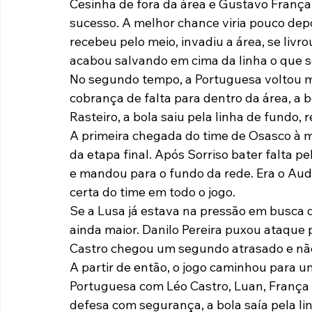
Cesinha de fora da área e Gustavo Fran
sucesso. A melhor chance viria pouco dep
recebeu pelo meio, invadiu a área, se livr
acabou salvando em cima da linha o que se
No segundo tempo, a Portuguesa voltou ma
cobrança de falta para dentro da área, a 
Rasteiro, a bola saiu pela linha de fundo,
A primeira chegada do time de Osasco à m
da etapa final. Após Sorriso bater falta p
e mandou para o fundo da rede. Era o Auda
certa do time em todo o jogo.
Se a Lusa já estava na pressão em busca da 
ainda maior. Danilo Pereira puxou ataque p
Castro chegou um segundo atrasado e não c
A partir de então, o jogo caminhou para 
Portuguesa com Léo Castro, Luan, França e
defesa com segurança, a bola saía pela l