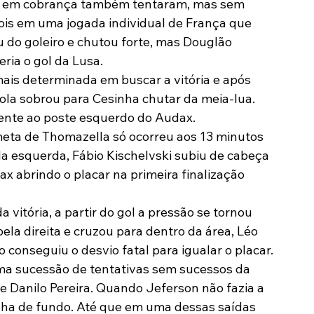
ça em cobrança também tentaram, mas sem 
ois em uma jogada individual de França que 
ou do goleiro e chutou forte, mas Douglão 
ria o gol da Lusa.
is determinada em buscar a vitória e após 
bola sobrou para Cesinha chutar da meia-lua. 
 rente ao poste esquerdo do Audax.
eta de Thomazella só ocorreu aos 13 minutos 
ela esquerda, Fábio Kischelvski subiu de cabeça 
x abrindo o placar na primeira finalização 
vitória, a partir do gol a pressão se tornou 
ela direita e cruzou para dentro da área, Léo 
onseguiu o desvio fatal para igualar o placar.
uma sucessão de tentativas sem sucessos da 
 Danilo Pereira. Quando Jeferson não fazia a 
inha de fundo. Até que em uma dessas saídas 