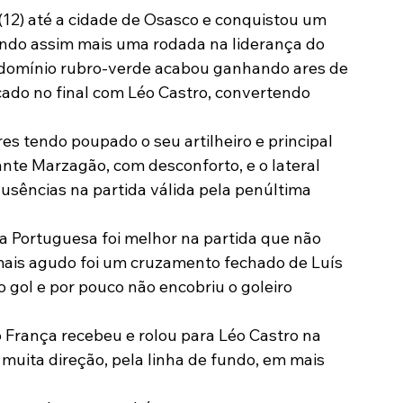
12) até a cidade de Osasco e conquistou um 
Modalidades
Marketing
Sócio-Torcedor
indo assim mais uma rodada na liderança do 
 domínio rubro-verde acabou ganhando ares de 
ado no final com Léo Castro, convertendo 
s tendo poupado o seu artilheiro e principal 
nte Marzagão, com desconforto, e o lateral 
sências na partida válida pela penúltima 
 Portuguesa foi melhor na partida que não 
mais agudo foi um cruzamento fechado de Luís 
 gol e por pouco não encobriu o goleiro 
rança recebeu e rolou para Léo Castro na 
 muita direção, pela linha de fundo, em mais 