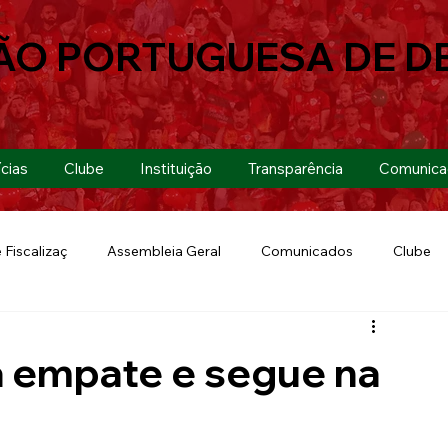
ÃO PORTUGUESA DE D
cias
Clube
Instituição
Transparência
Comunica
 Fiscalizaç
Assembleia Geral
Comunicados
Clube
Futebol 7
Copa Paulista 2019
Futebol
Eventos
 empate e segue na
Lusa Run 2019
Lusa
Futebol Feminino