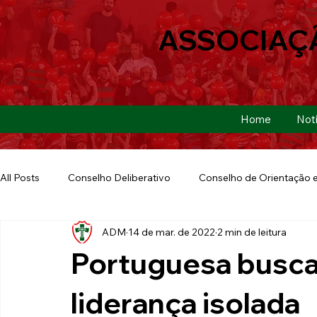
ASSOCIAÇ
Home
Notí
All Posts
Conselho Deliberativo
Conselho de Orientação e
ADM
14 de mar. de 2022
2 min de leitura
Ação Social
Futebol Americano
Copa São Paulo
Portuguesa busca
E-sports
Futebol de Base
Futebol de Quintal
liderança isolada