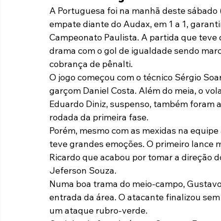
A Portuguesa foi na manhã deste sábado (
Paulista A2 2019
Portuguesas pelo Brasil
Ouvidoria
empate diante do Audax, em 1 a 1, garant
Campeonato Paulista. A partida que teve
drama com o gol de igualdade sendo marc
futebol
Tabelas
Recuperação Judicial
cobrança de pênalti.
O jogo começou com o técnico Sérgio Soare
garçom Daniel Costa. Além do meia, o vola
Eduardo Diniz, suspenso, também foram au
rodada da primeira fase.
Porém, mesmo com as mexidas na equipe a
teve grandes emoções. O primeiro lance 
Ricardo que acabou por tomar a direção do
Jeferson Souza.
Numa boa trama do meio-campo, Gustavo F
entrada da área. O atacante finalizou sem
um ataque rubro-verde.