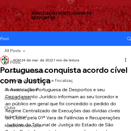
ASSOCIAÇÃO PORTUGUESA DE
DESPORTOS
Post
All Posts
ADM
24 de mar. de 2022
1 min de leitura
All Posts
Portuguesa conquista acordo cível
Conselho Deliberativo
com a Justiça
Conselho de Orientação e Fiscalizaç
A Associação Portuguesa de Desportos e seu 
Assembleia Geral
Departamento Jurídico informam ao seu torcedor e 
Comunicados
ao público em geral que foi concedido o pedido do 
Clube
Regime Centralizado de Execuções das dívidas cíveis 
Ação Social
do Clube, pela 01ª Vara de Falências e Recuperações 
Judiciais do Tribunal de Justiça do Estado de São 
Futebol Americano