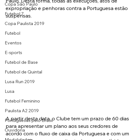
Paulo. Desta forma, todas as execuções, atos de 
Copa São Paulo
expropriação e penhoras contra a Portuguesa estão 
Futebol 7
suspensas.
Copa Paulista 2019
Futebol
Eventos
E-sports
Futebol de Base
Futebol de Quintal
Lusa Run 2019
Lusa
Futebol Feminino
Paulista A2 2019
A partir desta data, o Clube tem um prazo de 60 dias 
Portuguesas pelo Brasil
para apresentar um plano aos seus credores de 
Ouvidoria
acordo com o fluxo de caixa da Portuguesa e com um 
Modalidades