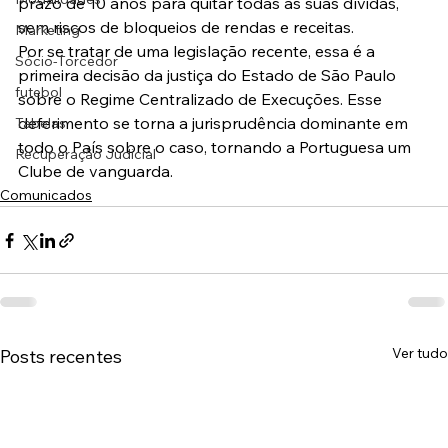
prazo de 10 anos para quitar todas as suas dívidas, 
sem riscos de bloqueios de rendas e receitas.
Marketing
Por se tratar de uma legislação recente, essa é a 
Sócio-Torcedor
primeira decisão da justiça do Estado de São Paulo 
futebol
sobre o Regime Centralizado de Execuções. Esse 
deferimento se torna a jurisprudência dominante em 
Tabelas
todo o País sobre o caso, tornando a Portuguesa um 
Recuperação Judicial
Clube de vanguarda.
Comunicados
Ver tudo
Posts recentes