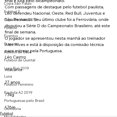
final e luta pelo bicampeonato.
Copa São Paulo
Com passagens de destaque pelo futebol paulista, 
Futebol 7
Léo defendeu Nacional, Oeste, Red Bull, Juventus e 
São Bernardo. Seu último clube foi a Ferroviária, onde 
Copa Paulista 2019
disputou a Série D do Campeonato Brasileiro, até este 
Futebol
final de semana.
Eventos
O jogador se apresentou nesta manhã ao treinador 
E-sports
Alex Alves e está à disposição da comissão técnica 
para estrear pela Portuguesa.
Futebol de Base
Léo Castro
Futebol de Quintal
Lusa Run 2019
Atacante
Lusa
27 anos
Futebol Feminino
Paulista A2 2019
73kg
Portuguesas pelo Brasil
1,76m
Ouvidoria
Futebol
Modalidades