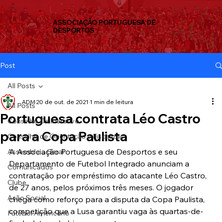
ASSOCIAÇÃO PORTUGUESA DE
DESPORTOS
Post
All Posts
ADM
20 de out. de 2021
1 min de leitura
All Posts
Portuguesa contrata Léo Castro
Conselho Deliberativo
para a Copa Paulista
Conselho de Orientação e Fiscalizaç
A Associação Portuguesa de Desportos e seu 
Assembleia Geral
Departamento de Futebol Integrado anunciam a 
Comunicados
contratação por empréstimo do atacante Léo Castro, 
Clube
de 27 anos, pelos próximos três meses. O jogador 
Ação Social
chega como reforço para a disputa da Copa Paulista, 
competição que a Lusa garantiu vaga às quartas-de-
Futebol Americano