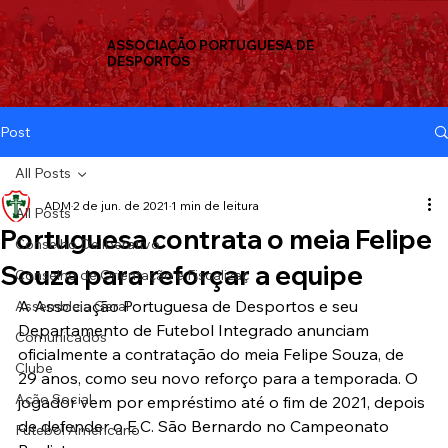
ASSOCIAÇÃO PORTUGUESA DE
DESPORTOS
Post
All Posts
ADM
2 de jun. de 2021
1 min de leitura
All Posts
Portuguesa contrata o meia Felipe
Conselho Deliberativo
Souza para reforçar a equipe
Conselho de Orientação e Fiscalizaç
A Associação Portuguesa de Desportos e seu 
Assembleia Geral
Departamento de Futebol Integrado anunciam 
Comunicados
oficialmente a contratação do meia Felipe Souza, de 
Clube
29 anos, como seu novo reforço para a temporada. O 
Ação Social
jogador vem por empréstimo até o fim de 2021, depois 
de defender o E.C. São Bernardo no Campeonato 
Futebol Americano