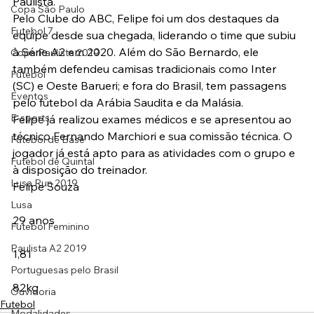
Paulista.
Copa São Paulo
Pelo Clube do ABC, Felipe foi um dos destaques da 
Futebol 7
equipe desde sua chegada, liderando o time que subiu 
à Série A2 em 2020. Além do São Bernardo, ele 
Copa Paulista 2019
também defendeu camisas tradicionais como Inter 
Futebol
(SC) e Oeste Barueri; e fora do Brasil, tem passagens 
Eventos
pelo futebol da Arábia Saudita e da Malásia.
E-sports
Felipe já realizou exames médicos e se apresentou ao 
técnico Fernando Marchiori e sua comissão técnica. O 
Futebol de Base
jogador já está apto para as atividades com o grupo e 
Futebol de Quintal
à disposição do treinador.
Lusa Run 2019
Felipe Souza
Lusa
29 anos
Futebol Feminino
Paulista A2 2019
1,81
Portuguesas pelo Brasil
82kg
Ouvidoria
Futebol
Modalidades