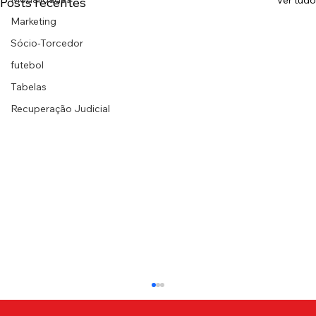
Ver tudo
Posts recentes
Marketing
Sócio-Torcedor
futebol
Tabelas
Recuperação Judicial
Confira a lista de atletas da base
lusitana que estão inscritos na Copa