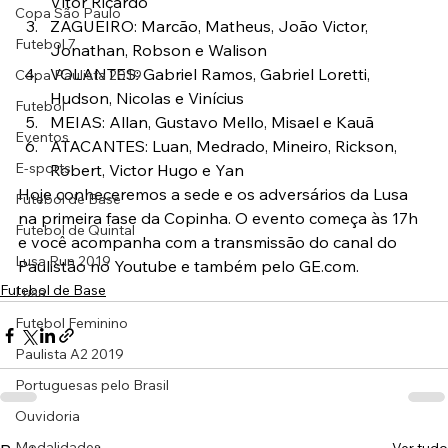
Vítor Ricardo
Copa São Paulo
ZAGUEIRO: Marcão, Matheus, João Victor, 
Futebol 7
Jonathan, Robson e Walison
VOLANTES: Gabriel Ramos, Gabriel Loretti, 
Copa Paulista 2019
Hudson, Nicolas e Vinícius
Futebol
MEIAS: Allan, Gustavo Mello, Misael e Kauã
Eventos
ATACANTES: Luan, Medrado, Mineiro, Rickson, 
E-sports
Robert, Victor Hugo e Yan
Hoje conheceremos a sede e os adversários da Lusa 
Futebol de Base
na primeira fase da Copinha. O evento começa às 17h 
Futebol de Quintal
e você acompanha com a transmissão do canal do 
Lusa Run 2019
Paulistão no Youtube e também pelo GE.com.
Futebol de Base
Lusa
Futebol Feminino
Paulista A2 2019
Portuguesas pelo Brasil
Ouvidoria
Modalidades