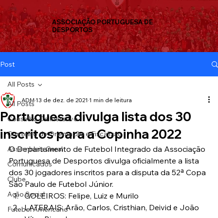
ASSOCIAÇÃO PORTUGUESA DE
DESPORTOS
Post
All Posts
ADM
13 de dez. de 2021
1 min de leitura
All Posts
Portuguesa divulga lista dos 30
Conselho Deliberativo
inscritos para a Copinha 2022
Conselho de Orientação e Fiscalizaç
O Departamento de Futebol Integrado da Associação 
Assembleia Geral
Portuguesa de Desportos divulga oficialmente a lista 
Comunicados
dos 30 jogadores inscritos para a disputa da 52ª Copa 
Clube
São Paulo de Futebol Júnior.
Ação Social
GOLEIROS: Felipe, Luiz e Murilo
LATERAIS: Arão, Carlos, Cristhian, Deivid e João 
Futebol Americano