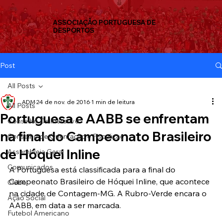
ASSOCIAÇÃO PORTUGUESA DE
DESPORTOS
Post
All Posts
ADM
24 de nov. de 2016
1 min de leitura
All Posts
Portuguesa e AABB se enfrentam
Conselho Deliberativo
na final do Campeonato Brasileiro
Conselho de Orientação e Fiscalizaç
de Hóquei Inline
Assembleia Geral
Comunicados
A Portuguesa está classificada para a final do 
Campeonato Brasileiro de Hóquei Inline, que acontece 
Clube
na cidade de Contagem-MG. A Rubro-Verde encara o 
Ação Social
AABB, em data a ser marcada.
Futebol Americano