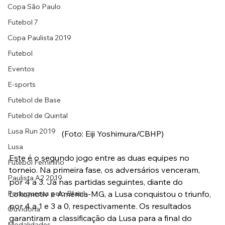
Copa São Paulo
Futebol 7
Copa Paulista 2019
Futebol
Eventos
E-sports
Futebol de Base
Futebol de Quintal
Lusa Run 2019
(Foto: Eiji Yoshimura/CBHP)
Lusa
Este é o segundo jogo entre as duas equipes no 
Futebol Feminino
torneio. Na primeira fase, os adversários venceram, 
Paulista A2 2019
por 4 a 3. Já nas partidas seguintes, diante do 
Portuguesas pelo Brasil
Lokomotiv e América-MG, a Lusa conquistou o triunfo, 
por 4 a 1 e 3 a 0, respectivamente. Os resultados 
Ouvidoria
garantiram a classificação da Lusa para a final do 
Modalidades