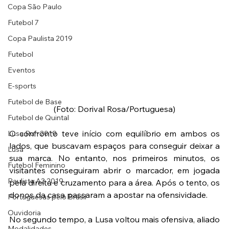
Copa São Paulo
Futebol 7
Copa Paulista 2019
Futebol
Eventos
E-sports
Futebol de Base
(Foto: Dorival Rosa/Portuguesa)
Futebol de Quintal
O confronto teve início com equilíbrio em ambos os 
Lusa Run 2019
lados, que buscavam espaços para conseguir deixar a 
Lusa
sua marca. No entanto, nos primeiros minutos, os 
Futebol Feminino
visitantes conseguiram abrir o marcador, em jogada 
Paulista A2 2019
pela direita e cruzamento para a área. Após o tento, os 
donos da casa passaram a apostar na ofensividade.
Portuguesas pelo Brasil
Ouvidoria
No segundo tempo, a Lusa voltou mais ofensiva, aliado 
Modalidades