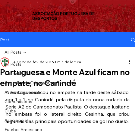
ASSOCIAÇÃO PORTUGUESA DE
DESPORTOS
Post
All Posts
ADM
27 de fev. de 2016
1 min de leitura
All Posts
Portuguesa e Monte Azul ficam no
Conselho Deliberativo
empate, no Canindé
Conselho de Orientação e Fiscalizaç
A Portuguesa ficou no empate na tarde deste sábado, 
Assembleia Geral
por 1 a 1, no Canindé, pela disputa da nona rodada da 
Comunicados
Série A2 do Campeonato Paulista. O destaque lusitano 
Clube
no embate foi o lateral direito Cesinha, que criou 
Ação Social
algumas das principais oportunidades de gol no duelo.
Futebol Americano