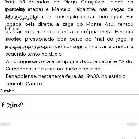
com as entradas de Diego Gonçalves (ainda na 
primeira etapa) e Marcelo Labarthe, nas vagas de 
Marketing
Moacir e Natan, e conseguiu deixar tudo igual. Em 
Sócio-Torcedor
jogada pela direita, a zaga do Monte Azul tentou 
futebol
afastar, mas mandou contra a própria meta. Embora 
Tabelas
tivesse pressionado boa parte do final do jogo, a 
equipe rubro-verde não conseguiu finalizar e anotar o 
Recuperação Judicial
segundo tento no duelo.
A Portuguesa volta a campo na disputa da Série A2 do 
Campeonato Paulista no duelo diante do 
Penapolense, nesta terça-feira, às 19h30, no estádio 
Tenente Carriço.
Futebol