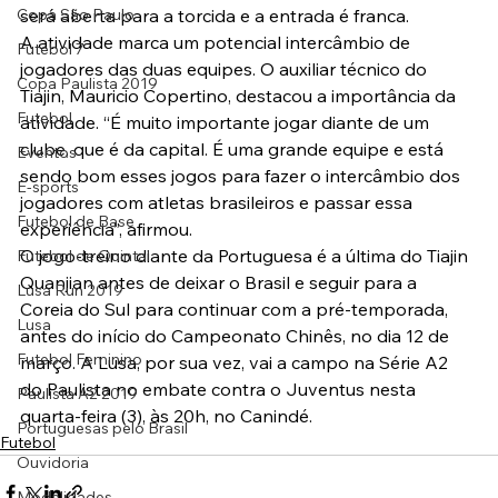
Copa São Paulo
será aberta para a torcida e a entrada é franca.
A atividade marca um potencial intercâmbio de 
Futebol 7
jogadores das duas equipes. O auxiliar técnico do 
Copa Paulista 2019
Tiajin, Mauricio Copertino, destacou a importância da 
Futebol
atividade. “É muito importante jogar diante de um 
clube, que é da capital. É uma grande equipe e está 
Eventos
sendo bom esses jogos para fazer o intercâmbio dos 
E-sports
jogadores com atletas brasileiros e passar essa 
Futebol de Base
experiência”, afirmou.
O jogo-treino diante da Portuguesa é a última do Tiajin 
Futebol de Quintal
Quanjian antes de deixar o Brasil e seguir para a 
Lusa Run 2019
Coreia do Sul para continuar com a pré-temporada, 
Lusa
antes do início do Campeonato Chinês, no dia 12 de 
Futebol Feminino
março. A Lusa, por sua vez, vai a campo na Série A2 
do Paulista no embate contra o Juventus nesta 
Paulista A2 2019
quarta-feira (3), às 20h, no Canindé.
Portuguesas pelo Brasil
Futebol
Ouvidoria
Modalidades