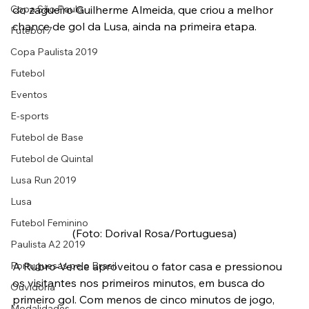
Copa São Paulo
do zagueiro Guilherme Almeida, que criou a melhor 
chance de gol da Lusa, ainda na primeira etapa.
Futebol 7
Copa Paulista 2019
Futebol
Eventos
E-sports
Futebol de Base
Futebol de Quintal
Lusa Run 2019
Lusa
Futebol Feminino
(Foto: Dorival Rosa/Portuguesa)
Paulista A2 2019
Portuguesas pelo Brasil
A Rubro-Verde aproveitou o fator casa e pressionou 
os visitantes nos primeiros minutos, em busca do 
Ouvidoria
primeiro gol. Com menos de cinco minutos de jogo, 
Modalidades