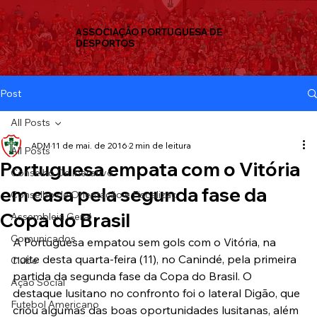
ASSOCIAÇÃO PORTUGUESA DE
DESPORTOS
Post
All Posts
ADM
11 de mai. de 2016
2 min de leitura
All Posts
Portuguesa empata com o Vitória
Conselho Deliberativo
em casa pela segunda fase da
Conselho de Orientação e Fiscalizaç
Copa do Brasil
Assembleia Geral
Comunicados
A Portuguesa empatou sem gols com o Vitória, na 
noite desta quarta-feira (11), no Canindé, pela primeira 
Clube
partida da segunda fase da Copa do Brasil. O 
Ação Social
destaque lusitano no confronto foi o lateral Digão, que 
Futebol Americano
criou algumas das boas oportunidades lusitanas, além 