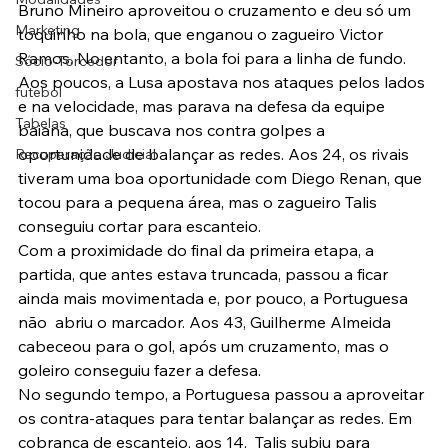
Bruno Mineiro aproveitou o cruzamento e deu só um 
Marketing
toquinho na bola, que enganou o zagueiro Victor 
Ramos. No entanto, a bola foi para a linha de fundo.
Sócio-Torcedor
Aos poucos, a Lusa apostava nos ataques pelos lados 
futebol
e na velocidade, mas parava na defesa da equipe 
Tabelas
baiana, que buscava nos contra golpes a 
oportunidade de balançar as redes. Aos 24, os rivais 
Recuperação Judicial
tiveram uma boa oportunidade com Diego Renan, que 
tocou para a pequena área, mas o zagueiro Talis 
conseguiu cortar para escanteio.
Com a proximidade do final da primeira etapa, a 
partida, que antes estava truncada, passou a ficar 
ainda mais movimentada e, por pouco, a Portuguesa 
não  abriu o marcador. Aos 43, Guilherme Almeida 
cabeceou para o gol, após um cruzamento, mas o 
goleiro conseguiu fazer a defesa.
No segundo tempo, a Portuguesa passou a aproveitar 
os contra-ataques para tentar balançar as redes. Em 
cobrança de escanteio, aos 14,  Talis subiu para 