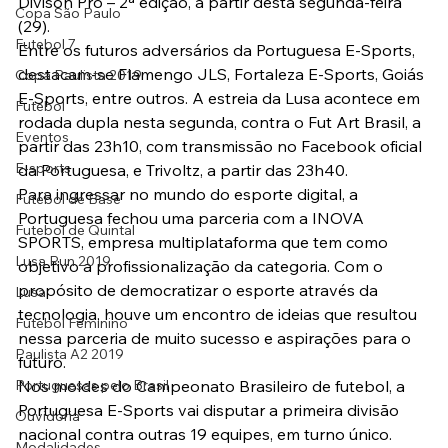
Divison Pró – 2ª edição, a partir desta segunda-feira 
Copa São Paulo
(29).
Futebol 7
Entre os futuros adversários da Portuguesa E-Sports, 
destacam-se Flamengo JLS, Fortaleza E-Sports, Goiás 
Copa Paulista 2019
E-Sports, entre outros. A estreia da Lusa acontece em 
Futebol
rodada dupla nesta segunda, contra o Fut Art Brasil, a 
Eventos
partir das 23h10, com transmissão no Facebook oficial 
E-sports
da Portuguesa, e Trivoltz, a partir das 23h40.
Para ingressar no mundo do esporte digital, a 
Futebol de Base
Portuguesa fechou uma parceria com a INOVA 
Futebol de Quintal
SPORTS, empresa multiplataforma que tem como 
Lusa Run 2019
objetivo a profissionalização da categoria. Com o 
propósito de democratizar o esporte através da 
Lusa
tecnologia, houve um encontro de ideias que resultou 
Futebol Feminino
nessa parceria de muito sucesso e aspirações para o 
Paulista A2 2019
futuro.
Portuguesas pelo Brasil
Nos moldes do Campeonato Brasileiro de futebol, a 
Portuguesa E-Sports vai disputar a primeira divisão 
Ouvidoria
nacional contra outras 19 equipes, em turno único. 
Modalidades