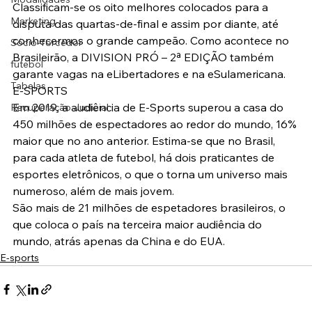
Classificam-se os oito melhores colocados para a 
Marketing
disputa das quartas-de-final e assim por diante, até 
conhecermos o grande campeão. Como acontece no 
Sócio-Torcedor
Brasileirão, a DIVISION PRÓ – 2ª EDIÇÃO também 
futebol
garante vagas na eLibertadores e na eSulamericana.
Tabelas
E-SPORTS
Em 2019, a audiência de E-Sports superou a casa do 
Recuperação Judicial
450 milhões de espectadores ao redor do mundo, 16% 
maior que no ano anterior. Estima-se que no Brasil, 
para cada atleta de futebol, há dois praticantes de 
esportes eletrônicos, o que o torna um universo mais 
numeroso, além de mais jovem.
São mais de 21 milhões de espetadores brasileiros, o 
que coloca o país na terceira maior audiência do 
mundo, atrás apenas da China e do EUA.
E-sports