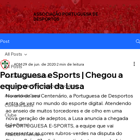
ASSOCIAÇÃO PORTUGUESA DE
DESPORTOS
Post
All Posts
ADM
29 de jun. de 2020
2 min de leitura
All Posts
Portuguesa eSports | Chegou a
Conselho Deliberativo
equipe oficial da Lusa
Conselho de Orientação e Fiscalizaç
No ano de seu Centenário, a Portuguesa de Desportos 
Assembleia Geral
entra de vez no mundo do esporte digital. Atendendo 
Comunicados
ao anseio de muitos torcedores e de olho em uma 
Clube
nova geração de adeptos, a Lusa anuncia a chegada 
Ação Social
da PORTUGUESA E-SPORTS, a equipe que vai 
representar as cores rubros-verdes na disputa do 
Futebol Americano