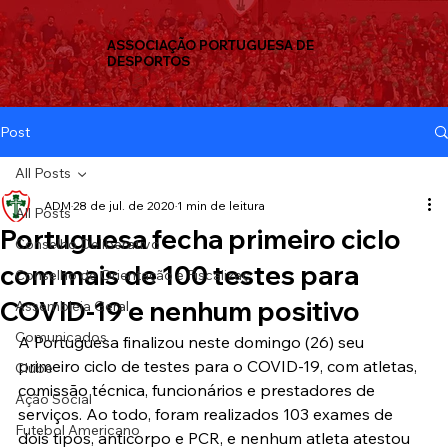
ASSOCIAÇÃO PORTUGUESA DE
DESPORTOS
Post
All Posts
ADM
28 de jul. de 2020
1 min de leitura
All Posts
Portuguesa fecha primeiro ciclo
Conselho Deliberativo
com mais de 100 testes para
Conselho de Orientação e Fiscalizaç
COVID-19 e nenhum positivo
Assembleia Geral
Comunicados
A Portuguesa finalizou neste domingo (26) seu 
primeiro ciclo de testes para o COVID-19, com atletas, 
Clube
comissão técnica, funcionários e prestadores de 
Ação Social
serviços. Ao todo, foram realizados 103 exames de 
Futebol Americano
dois tipos, anticorpo e PCR, e nenhum atleta atestou 