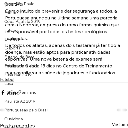
Copa São Paulo
positivo.
Com o intuito de prevenir e dar segurança a todos, a 
Futebol 7
Portuguesa anunciou na última semana uma parceria 
Copa Paulista 2019
com a Neobrax, empresa do ramo farmo-química que 
Futebol
foi responsável por todos os testes sorológicos 
realizados.
Eventos
De todos os atletas, apenas dois testaram já ter tido a 
E-sports
doença, mas estão aptos para praticar atividades 
Futebol de Base
esportivas. Uma nova bateria de exames será 
realizada a cada 15 dias no Centro de Treinamento 
Futebol de Quintal
para monitorar a saúde de jogadores e funcionários.
Lusa Run 2019
Futebol
Lusa
Futebol Feminino
Paulista A2 2019
Portuguesas pelo Brasil
Ouvidoria
Ver tudo
Posts recentes
Modalidades