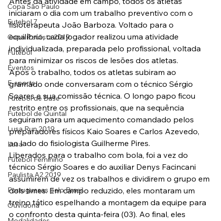
Antes da atividade em campo, todos os atletas 
Copa São Paulo
iniciaram o dia com um trabalho preventivo com o 
Futebol 7
fisioterapeuta João Barboza. Voltado para o 
equilíbrio, cada jogador realizou uma atividade 
Copa Paulista 2019
individualizada, preparada pelo profissional, voltada 
Futebol
para minimizar os riscos de lesões dos atletas.
Eventos
Após o trabalho, todos os atletas subiram ao 
E-sports
gramado onde conversaram com o técnico Sérgio 
Soares e sua comissão técnica. O longo papo ficou 
Futebol de Base
restrito entre os profissionais, que na sequência 
Futebol de Quintal
seguiram para um aquecimento comandado pelos 
Lusa Run 2019
preparadores físicos Kaio Soares e Carlos Azevedo, 
ao lado do fisiologista Guilherme Pires.
Lusa
Liberados para o trabalho com bola, foi a vez do 
Futebol Feminino
técnico Sérgio Soares e do auxiliar Denys Facincani 
Paulista A2 2019
assumirem de vez os trabalhos e dividirem o grupo em 
Portuguesas pelo Brasil
dois times. Em campo reduzido, eles montaram um 
treino tático espelhando a montagem da equipe para 
Ouvidoria
o confronto desta quinta-feira (03). Ao final, eles 
Modalidades