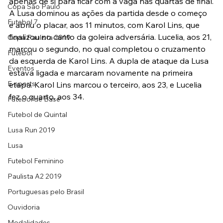
apenas de si para ficar com a vaga nas quartas de final.
Copa São Paulo
A Lusa dominou as ações da partida desde o começo 
Futebol 7
e abriu o placar, aos 11 minutos, com Karol Lins, que 
finalizou no canto da goleira adversária. Lucelia, aos 21, 
Copa Paulista 2019
marcou o segundo, no qual completou o cruzamento 
Futebol
da esquerda de Karol Lins. A dupla de ataque da Lusa 
Eventos
estava ligada e marcaram novamente na primeira 
E-sports
etapa. Karol Lins marcou o terceiro, aos 23, e Lucelia 
fez o quarto, aos 34.
Futebol de Base
Futebol de Quintal
Lusa Run 2019
Lusa
Futebol Feminino
Paulista A2 2019
Portuguesas pelo Brasil
Ouvidoria
Modalidades