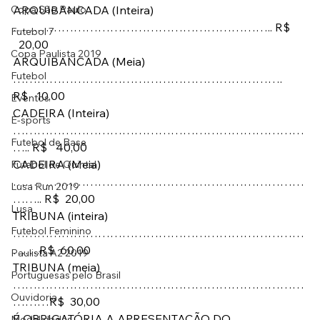
Copa São Paulo
ARQUIBANCADA (Inteira) 
……………………………………………………….. R$ 
Futebol 7
  20,00
Copa Paulista 2019
ARQUIBANCADA (Meia) 
Futebol
…………………………………………………………. 
R$   10,00
Eventos
CADEIRA (Inteira) 
E-sports
………………………………………………………………
Futebol de Base
….. R$   40,00
CADEIRA (Meia) 
Futebol de Quintal
………………………………………………………………
Lusa Run 2019
…….. R$  20,00
Lusa
TRIBUNA (inteira) 
Futebol Feminino
………………………………………………………………
…….R$  60,00
Paulista A2 2019
TRIBUNA (meia) 
Portuguesas pelo Brasil
………………………………………………………………
Ouvidoria
………R$  30,00
É OBRIGATÓRIA A APRESENTAÇÃO DO 
Modalidades