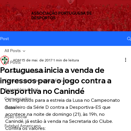
ASSOCIAÇÃO PORTUGUESA DE
DESPORTOS
Post
All Posts
ADM
15 de mai. de 2017
1 min de leitura
All Posts
Portuguesa inicia a venda de
Conselho Deliberativo
ingressos para o jogo contra a
Conselho de Orientação e Fiscalizaç
Desportiva no Canindé
Assembleia Geral
Comunicados
Os ingressos para a estreia da Lusa no Campeonato 
Brasileiro da Série D contra a Desportiva-ES que 
Clube
acontece na noite de domingo (21), às 19h, no 
Ação Social
Canindé, já estão à venda na Secretaria do Clube.
Futebol Americano
Confira os valores: