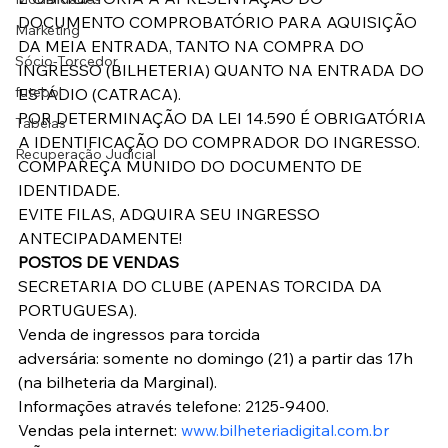
DOCUMENTO COMPROBATÓRIO PARA AQUISIÇÃO 
Marketing
DA MEIA ENTRADA, TANTO NA COMPRA DO 
Sócio-Torcedor
INGRESSO (BILHETERIA) QUANTO NA ENTRADA DO 
futebol
ESTÁDIO (CATRACA).
POR DETERMINAÇÃO DA LEI 14.590 É OBRIGATÓRIA 
Tabelas
A IDENTIFICAÇÃO DO COMPRADOR DO INGRESSO.
Recuperação Judicial
COMPAREÇA MUNIDO DO DOCUMENTO DE 
IDENTIDADE.
EVITE FILAS, ADQUIRA SEU INGRESSO 
ANTECIPADAMENTE!
POSTOS DE VENDAS
SECRETARIA DO CLUBE (APENAS TORCIDA DA 
PORTUGUESA).
Venda de ingressos para torcida 
adversária: somente no domingo (21) a partir das 17h 
(na bilheteria da Marginal).
Informações através telefone: 2125-9400.
Vendas pela internet: 
www.bilheteriadigital.com.br