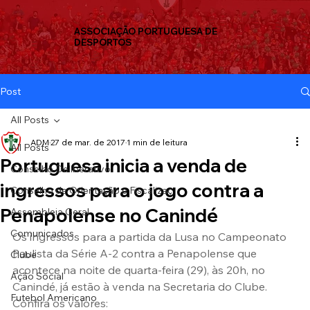
ASSOCIAÇÃO PORTUGUESA DE
DESPORTOS
Post
All Posts
ADM
27 de mar. de 2017
1 min de leitura
All Posts
Portuguesa inicia a venda de
Conselho Deliberativo
ingressos para o jogo contra a
Conselho de Orientação e Fiscalizaç
Penapolense no Canindé
Assembleia Geral
Comunicados
Os ingressos para a partida da Lusa no Campeonato 
Paulista da Série A-2 contra a Penapolense que 
Clube
acontece na noite de quarta-feira (29), às 20h, no 
Ação Social
Canindé, já estão à venda na Secretaria do Clube.
Futebol Americano
Confira os valores: