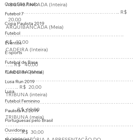
Copa São Paulo
ARQUIBANCADA (Inteira) 
……………………………………………………….. R$ 
Futebol 7
  20,00
Copa Paulista 2019
ARQUIBANCADA (Meia) 
Futebol
…………………………………………………………. 
R$   10,00
Eventos
CADEIRA (Inteira) 
E-sports
………………………………………………………………
Futebol de Base
….. R$   40,00
CADEIRA (Meia) 
Futebol de Quintal
………………………………………………………………
Lusa Run 2019
…….. R$  20,00
Lusa
TRIBUNA (inteira) 
Futebol Feminino
………………………………………………………………
…….R$  60,00
Paulista A2 2019
TRIBUNA (meia) 
Portuguesas pelo Brasil
………………………………………………………………
Ouvidoria
………R$  30,00
É OBRIGATÓRIA A APRESENTAÇÃO DO 
Modalidades