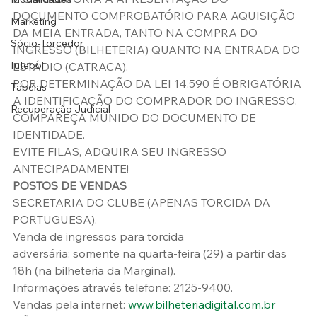
DOCUMENTO COMPROBATÓRIO PARA AQUISIÇÃO 
Marketing
DA MEIA ENTRADA, TANTO NA COMPRA DO 
Sócio-Torcedor
INGRESSO (BILHETERIA) QUANTO NA ENTRADA DO 
futebol
ESTÁDIO (CATRACA).
POR DETERMINAÇÃO DA LEI 14.590 É OBRIGATÓRIA 
Tabelas
A IDENTIFICAÇÃO DO COMPRADOR DO INGRESSO.
Recuperação Judicial
COMPAREÇA MUNIDO DO DOCUMENTO DE 
IDENTIDADE.
EVITE FILAS, ADQUIRA SEU INGRESSO 
ANTECIPADAMENTE!
POSTOS DE VENDAS
SECRETARIA DO CLUBE (APENAS TORCIDA DA 
PORTUGUESA).
Venda de ingressos para torcida 
adversária: somente na quarta-feira (29) a partir das 
18h (na bilheteria da Marginal).
Informações através telefone: 2125-9400.
Vendas pela internet: 
www.bilheteriadigital.com.br