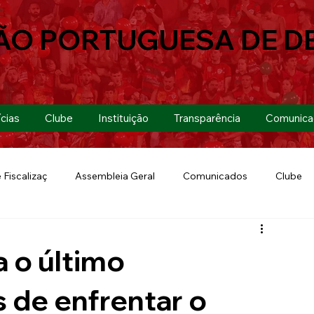
ÃO PORTUGUESA DE D
cias
Clube
Instituição
Transparência
Comunica
 Fiscalizaç
Assembleia Geral
Comunicados
Clube
Futebol 7
Copa Paulista 2019
Futebol
Eventos
a o último
Lusa Run 2019
Lusa
Futebol Feminino
 de enfrentar o