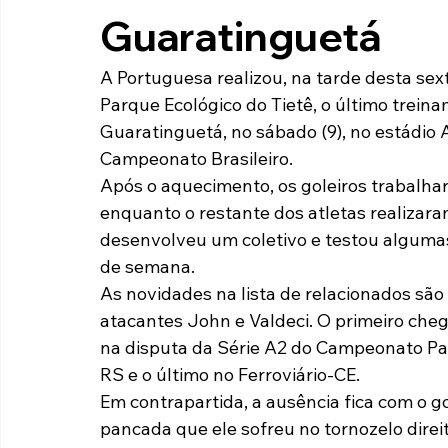
Guaratinguetá
Paulista A2 2019
Portuguesas pelo Brasil
Ouvidoria
A Portuguesa realizou, na tarde desta sext
Parque Ecológico do Tietê, o último treina
futebol
Tabelas
Recuperação Judicial
Guaratinguetá, no sábado (9), no estádio 
Campeonato Brasileiro.
Após o aquecimento, os goleiros trabalh
enquanto o restante dos atletas realizara
desenvolveu um coletivo e testou algumas 
de semana.
As novidades na lista de relacionados são
atacantes John e Valdeci. O primeiro che
na disputa da Série A2 do Campeonato Pa
RS e o último no Ferroviário-CE.
Em contrapartida, a ausência fica com o g
pancada que ele sofreu no tornozelo direit