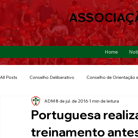
ASSOCIAÇ
Home
Notí
All Posts
Conselho Deliberativo
Conselho de Orientação e
ADM
8 de jul. de 2016
1 min de leitura
Ação Social
Futebol Americano
Copa São Paulo
Portuguesa realiz
E-sports
Futebol de Base
Futebol de Quintal
treinamento antes