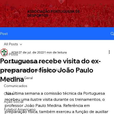
ASSOCIAÇÃO PORTUGUESA DE
DESPORTOS
Post
All Posts
ADM
27 de jul. de 2022
1 min de leitura
All Posts
Portuguesa recebe visita do ex-
Conselho Deliberativo
preparador físico João Paulo
Conselho de Orientação e Fiscalizaç
Medina
Assembleia Geral
Comunicados
 Na última semana a comissão técnica da Portuguesa 
Clube
recebeu uma ilustre visita durante os treinamentos, o 
Ação Social
professor João Paulo Medina. Referência em 
Futebol Americano
preparação física, também exerceu a função de auxiliar 