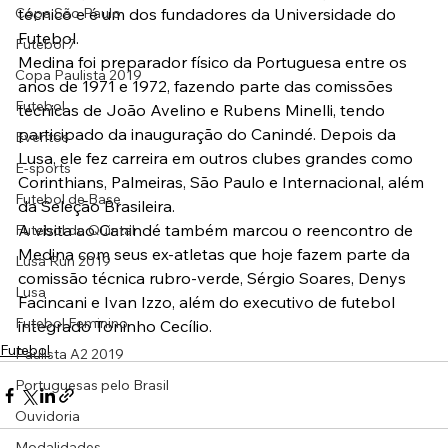
Copa São Paulo
técnico e é um dos fundadores da Universidade do 
Futebol.
Futebol 7
Medina foi preparador físico da Portuguesa entre os 
Copa Paulista 2019
anos de 1971 e 1972, fazendo parte das comissões 
Futebol
técnicas de João Avelino e Rubens Minelli, tendo 
participado da inauguração do Canindé. Depois da 
Eventos
Lusa, ele fez carreira em outros clubes grandes como 
E-sports
Corinthians, Palmeiras, São Paulo e Internacional, além 
Futebol de Base
da Seleção Brasileira.
A visita ao Canindé também marcou o reencontro de 
Futebol de Quintal
Medina com seus ex-atletas que hoje fazem parte da 
Lusa Run 2019
comissão técnica rubro-verde, Sérgio Soares, Denys 
Lusa
Facincani e Ivan Izzo, além do executivo de futebol 
Futebol Feminino
integrado Toninho Cecílio.
Futebol
Paulista A2 2019
Portuguesas pelo Brasil
Ouvidoria
Modalidades