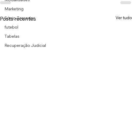
Marketing
Ver tudo
Posts recentes
Sócio-Torcedor
futebol
Tabelas
Recuperação Judicial