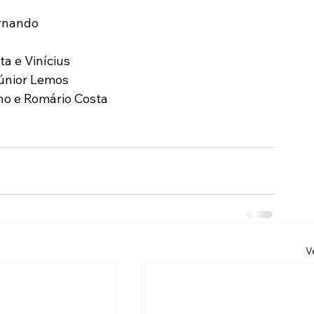
ernando
a e Vinícius
Júnior Lemos
ho e Romário Costa
V