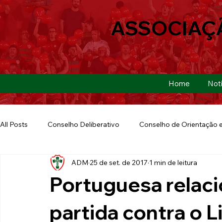
ASSOCIAÇ
Home
Notí
All Posts
Conselho Deliberativo
Conselho de Orientação e
ADM
25 de set. de 2017
1 min de leitura
Ação Social
Futebol Americano
Copa São Paulo
Portuguesa relaci
E-sports
Futebol de Base
Futebol de Quintal
partida contra o 