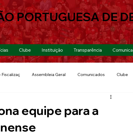
ÃO PORTUGUESA DE D
cias
Clube
Instituição
Transparência
Comunica
 Fiscalizaç
Assembleia Geral
Comunicados
Clube
Futebol 7
Copa Paulista 2019
Futebol
Eventos
ona equipe para a
Lusa Run 2019
Lusa
Futebol Feminino
Linense