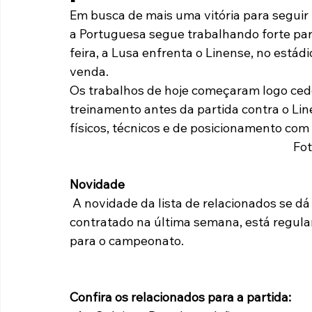
Em busca de mais uma vitória para seguir 
Paulista A2 2019
Portuguesas pelo Brasil
Ouvidoria
a Portuguesa segue trabalhando forte par
feira, a Lusa enfrenta o Linense, no estádi
venda.
futebol
Tabelas
Recuperação Judicial
Os trabalhos de hoje começaram logo cedo,
treinamento antes da partida contra o Lin
físicos, técnicos e de posicionamento com 
Fot
Novidade
 A novidade da lista de relacionados se dá pela presença do meia Pereira. O jogador, 
contratado na última semana, está regula
para o campeonato.
Confira os relacionados para a partida: