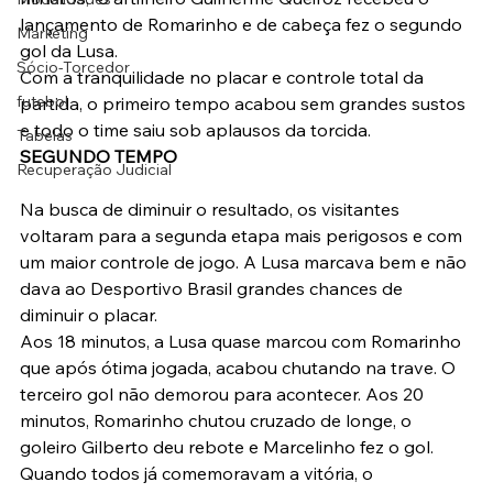
lançamento de Romarinho e de cabeça fez o segundo 
Marketing
gol da Lusa.
Sócio-Torcedor
Com a tranquilidade no placar e controle total da 
futebol
partida, o primeiro tempo acabou sem grandes sustos 
e todo o time saiu sob aplausos da torcida.
Tabelas
SEGUNDO TEMPO
Recuperação Judicial
Na busca de diminuir o resultado, os visitantes 
voltaram para a segunda etapa mais perigosos e com 
um maior controle de jogo. A Lusa marcava bem e não 
dava ao Desportivo Brasil grandes chances de 
diminuir o placar.
Aos 18 minutos, a Lusa quase marcou com Romarinho 
que após ótima jogada, acabou chutando na trave. O 
terceiro gol não demorou para acontecer. Aos 20 
minutos, Romarinho chutou cruzado de longe, o 
goleiro Gilberto deu rebote e Marcelinho fez o gol.
Quando todos já comemoravam a vitória, o 