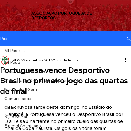
ASSOCIAÇÃO PORTUGUESA DE
DESPORTOS
Post
All Posts
ADM
23 de out. de 2017
2 min de leitura
All Posts
Portuguesa vence Desportivo
Conselho Deliberativo
Brasil no primeiro jogo das quartas
Conselho de Orientação e Fiscalizaç
de final
Assembleia Geral
Comunicados
 Na chuvosa tarde deste domingo, no Estádio do 
Clube
Canindé, a Portuguesa venceu o Desportivo Brasil por 
Ação Social
3 a 1 e saiu na frente no primeiro duelo das quartas de 
Futebol Americano
final da
Copa Paulista. Os gols da vitória foram 