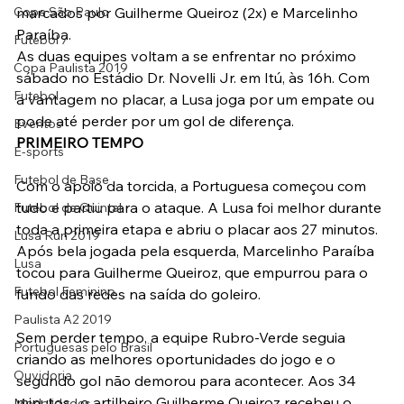
Copa São Paulo
marcados por Guilherme Queiroz (2x) e Marcelinho 
Paraíba.
Futebol 7
As duas equipes voltam a se enfrentar no próximo 
Copa Paulista 2019
sábado no Estádio Dr. Novelli Jr. em Itú, às 16h. Com  
Futebol
a vantagem no placar, a Lusa joga por um empate ou 
pode até perder por um gol de diferença.
Eventos
PRIMEIRO TEMPO
E-sports
Futebol de Base
Com o apoio da torcida, a Portuguesa começou com 
tudo e partiu para o ataque. A Lusa foi melhor durante 
Futebol de Quintal
toda a primeira etapa e abriu o placar aos 27 minutos. 
Lusa Run 2019
Após bela jogada pela esquerda, Marcelinho Paraíba 
Lusa
tocou para Guilherme Queiroz, que empurrou para o 
Futebol Feminino
fundo das redes na saída do goleiro.
Paulista A2 2019
Sem perder tempo, a equipe Rubro-Verde seguia 
Portuguesas pelo Brasil
criando as melhores oportunidades do jogo e o 
Ouvidoria
segundo gol não demorou para acontecer. Aos 34 
minutos,  o artilheiro Guilherme Queiroz recebeu o 
Modalidades