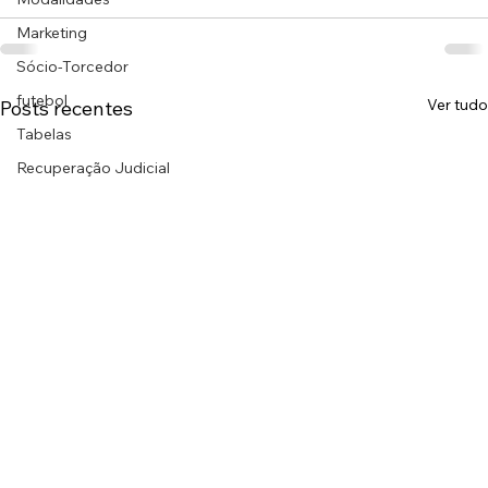
Marketing
Sócio-Torcedor
futebol
Ver tudo
Posts recentes
Tabelas
Recuperação Judicial