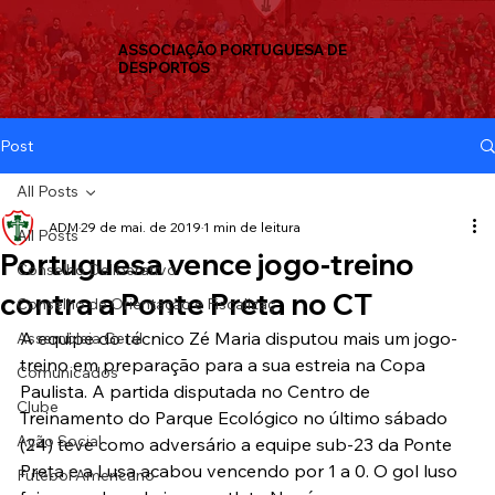
ASSOCIAÇÃO PORTUGUESA DE
DESPORTOS
Post
All Posts
ADM
29 de mai. de 2019
1 min de leitura
All Posts
Portuguesa vence jogo-treino
Conselho Deliberativo
contra a Ponte Preta no CT
Conselho de Orientação e Fiscalizaç
A equipe do técnico Zé Maria disputou mais um jogo-
Assembleia Geral
treino em preparação para a sua estreia na Copa 
Comunicados
Paulista. A partida disputada no Centro de 
Clube
Treinamento do Parque Ecológico no último sábado 
Ação Social
(24) teve como adversário a equipe sub-23 da Ponte 
Preta e a Lusa acabou vencendo por 1 a 0. O gol luso 
Futebol Americano