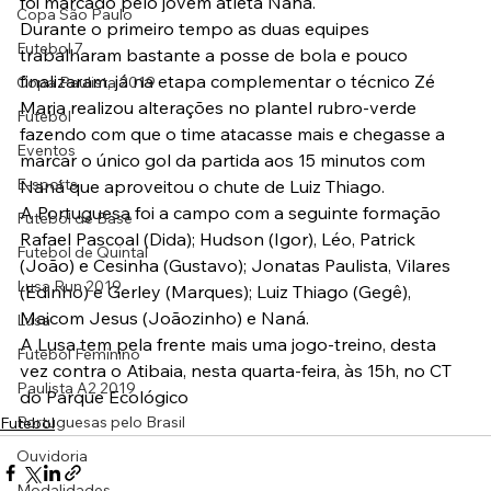
foi marcado pelo jovem atleta Naná.
Copa São Paulo
Durante o primeiro tempo as duas equipes 
Futebol 7
trabalharam bastante a posse de bola e pouco 
finalizaram, já na etapa complementar o técnico Zé 
Copa Paulista 2019
Maria realizou alterações no plantel rubro-verde 
Futebol
fazendo com que o time atacasse mais e chegasse a 
Eventos
marcar o único gol da partida aos 15 minutos com 
E-sports
Naná que aproveitou o chute de Luiz Thiago.
A Portuguesa foi a campo com a seguinte formação 
Futebol de Base
Rafael Pascoal (Dida); Hudson (Igor), Léo, Patrick 
Futebol de Quintal
(João) e Cesinha (Gustavo); Jonatas Paulista, Vilares 
Lusa Run 2019
(Edinho) e Gerley (Marques); Luiz Thiago (Gegê), 
Maicom Jesus (Joãozinho) e Naná.
Lusa
A Lusa tem pela frente mais uma jogo-treino, desta 
Futebol Feminino
vez contra o Atibaia, nesta quarta-feira, às 15h, no CT 
Paulista A2 2019
do Parque Ecológico
Portuguesas pelo Brasil
Futebol
Ouvidoria
Modalidades