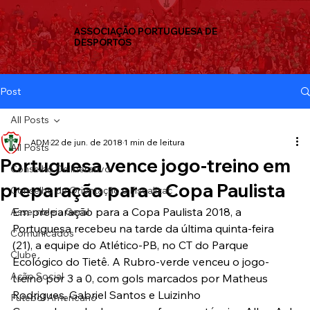
ASSOCIAÇÃO PORTUGUESA DE
DESPORTOS
Post
All Posts
ADM
22 de jun. de 2018
1 min de leitura
All Posts
Portuguesa vence jogo-treino em
Conselho Deliberativo
preparação para a Copa Paulista
Conselho de Orientação e Fiscalizaç
Em preparação para a Copa Paulista 2018, a 
Assembleia Geral
Portuguesa recebeu na tarde da última quinta-feira 
Comunicados
(21), a equipe do Atlético-PB, no CT do Parque 
Clube
Ecológico do Tietê. A Rubro-verde venceu o jogo-
Ação Social
treino por 3 a 0, com gols marcados por Matheus 
Rodrigues, Gabriel Santos e Luizinho
Futebol Americano