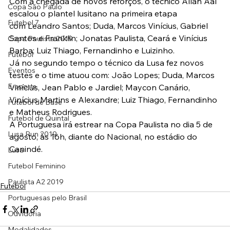
Com a chegada de novos reforços, o técnico Allan Aal 
Copa São Paulo
escalou o plantel lusitano na primeira etapa 
Futebol 7
com Leandro Santos; Duda, Marcos Vinícius, Gabriel 
Santos e Franklin; Jonatas Paulista, Ceará e Vinícius 
Copa Paulista 2019
Barba; Luiz Thiago, Fernandinho e Luizinho.
Futebol
Já no segundo tempo o técnico da Lusa fez novos 
Eventos
testes e o time atuou com: João Lopes; Duda, Marcos 
E-sports
Vinícius, Jean Pablo e Jardiel; Maycon Canário, 
Vinícius Martins e Alexandre; Luiz Thiago, Fernandinho 
Futebol de Base
e Matheus Rodrigues.
Futebol de Quintal
A Portuguesa irá estrear na Copa Paulista no dia 5 de 
Lusa Run 2019
agosto, às 16h, diante do Nacional, no estádio do 
Canindé.
Lusa
Futebol Feminino
Paulista A2 2019
Futebol
Portuguesas pelo Brasil
Ouvidoria
Modalidades