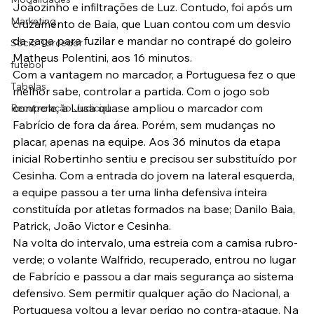
Joãozinho e infiltrações de Luz. Contudo, foi após um 
Marketing
cruzamento de Baia, que Luan contou com um desvio 
da zaga para fuzilar e mandar no contrapé do goleiro 
Sócio-Torcedor
Matheus Polentini, aos 16 minutos.
futebol
Com a vantagem no marcador, a Portuguesa fez o que 
Tabelas
melhor sabe, controlar a partida. Com o jogo sob 
controle, a Lusa quase ampliou o marcador com 
Recuperação Judicial
Fabrício de fora da área. Porém, sem mudanças no 
placar, apenas na equipe. Aos 36 minutos da etapa 
inicial Robertinho sentiu e precisou ser substituído por 
Cesinha. Com a entrada do jovem na lateral esquerda, 
a equipe passou a ter uma linha defensiva inteira 
constituída por atletas formados na base; Danilo Baia, 
Patrick, João Victor e Cesinha.
Na volta do intervalo, uma estreia com a camisa rubro-
verde; o volante Walfrido, recuperado, entrou no lugar 
de Fabrício e passou a dar mais segurança ao sistema 
defensivo. Sem permitir qualquer ação do Nacional, a 
Portuguesa voltou a levar perigo no contra-ataque. Na 