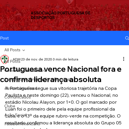
ASSOCIAÇÃO PORTUGUESA DE
DESPORTOS
Post
All Posts
ADM
23 de nov. de 2020
3 min de leitura
All Posts
Portuguesa vence Nacional fora e
Conselho Deliberativo
confirma liderança absoluta
Conselho de Orientação e Fiscalizaç
A Portuguesa segue sua vitoriosa trajetória na Copa 
Assembleia Geral
Paulista e neste domingo (22), venceu o Nacional, no 
Comunicados
estádio Nicolau Alayon, por 1×0. O gol marcado por 
Clube
Luan foi o primeiro dele pela equipe profissional da 
Ação Social
Lusa, e o 13º da equipe rubro-verde na competição. O 
resultado confirmou a liderança absoluta do Grupo 05 
Futebol Americano