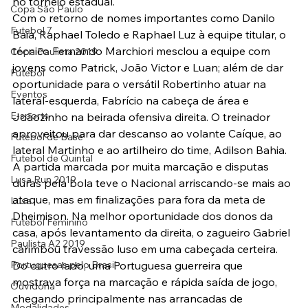
no torneio estadual.
Copa São Paulo
Com o retorno de nomes importantes como Danilo 
Futebol 7
Baia, Raphael Toledo e Raphael Luz à equipe titular, o 
técnico Fernando Marchiori mesclou a equipe com 
Copa Paulista 2019
jovens como Patrick, João Victor e Luan; além de dar 
Futebol
oportunidade para o versátil Robertinho atuar na 
Eventos
lateral-esquerda, Fabrício na cabeça de área e 
E-sports
Joãozinho na beirada ofensiva direita. O treinador 
aproveitou para dar descanso ao volante Caíque, ao 
Futebol de Base
lateral Martinho e ao artilheiro do time, Adilson Bahia.
Futebol de Quintal
A partida marcada por muita marcação e disputas 
Lusa Run 2019
duras pela bola teve o Nacional arriscando-se mais ao 
ataque, mas em finalizações para fora da meta de 
Lusa
Dheimison. Na melhor oportunidade dos donos da 
Futebol Feminino
casa, após levantamento da direita, o zagueiro Gabriel 
Paulista A2 2019
carimbou travessão luso em uma cabeçada certeira.
Portuguesas pelo Brasil
Do outro lado, uma Portuguesa guerreira que 
mostrava força na marcação e rápida saída de jogo, 
Ouvidoria
chegando principalmente nas arrancadas de 
Modalidades