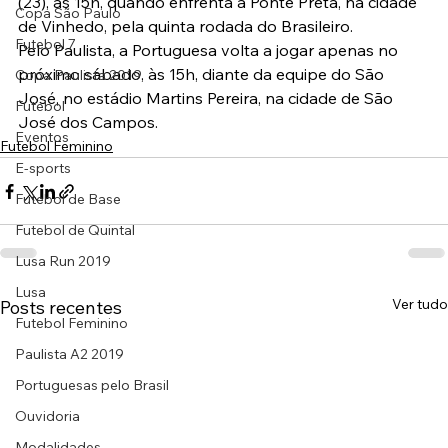
(23), às 15h, quando enfrenta a Ponte Preta, na cidade 
Copa São Paulo
de Vinhedo, pela quinta rodada do Brasileiro.
Futebol 7
Pelo Paulista, a Portuguesa volta a jogar apenas no 
próximo sábado, às 15h, diante da equipe do São 
Copa Paulista 2019
José, no estádio Martins Pereira, na cidade de São 
Futebol
José dos Campos.
Eventos
Futebol Feminino
E-sports
Futebol de Base
Futebol de Quintal
Lusa Run 2019
Lusa
Ver tudo
Posts recentes
Futebol Feminino
Paulista A2 2019
Portuguesas pelo Brasil
Ouvidoria
Modalidades