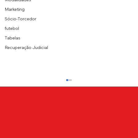
Marketing
Sócio-Torcedor
futebol
Tabelas
Recuperação Judicial
Lusa perde para o São José pelo
Paulistão Feminino
Na tarde desta terça-feira (20), as leoas do
Canindé entraram em campo pela 6ª rodada
do Paulistão Feminino e perderam por 5 a 1
para o...