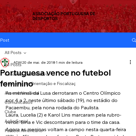
ASSOCIAÇÃO PORTUGUESA DE
DESPORTOS
Post
All Posts
ADM
20 de mai. de 2018
1 min de leitura
All Posts
Portuguesa vence no futebol
Conselho Deliberativo
feminino
Conselho de Orientação e Fiscalizaç
As meninas da Lusa derrotaram o Centro Olímpico 
Assembleia Geral
por 4 a 2, neste último sábado (19), no estádio do 
Comunicados
Pacaembu, pela nona rodada do Paulista.
Clube
Laura, Lucelia (2) e Karol Lins marcaram pela rubro-
Ação Social
verde. Bina e Vic descontaram para o time da casa.
Agora as meninas voltam a campo nesta quarta-feira 
Futebol Americano