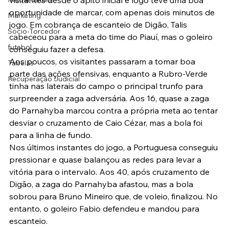
visitantes desde o apito inicial e logo teve uma boa 
oportunidade de marcar, com apenas dois minutos de 
Marketing
jogo. Em cobrança de escanteio de Digão, Talis 
Sócio-Torcedor
cabeceou para a meta do time do Piauí, mas o goleiro 
futebol
conseguiu fazer a defesa.
Aos poucos, os visitantes passaram a tomar boa 
Tabelas
parte das ações ofensivas, enquanto a Rubro-Verde 
Recuperação Judicial
tinha nas laterais do campo o principal trunfo para 
surpreender a zaga adversária. Aos 16, quase a zaga 
do Parnahyba marcou contra a própria meta ao tentar 
desviar o cruzamento de Caio Cézar, mas a bola foi 
para a linha de fundo.
Nos últimos instantes do jogo, a Portuguesa conseguiu 
pressionar e quase balançou as redes para levar a 
vitória para o intervalo. Aos 40, após cruzamento de 
Digão, a zaga do Parnahyba afastou, mas a bola 
sobrou para Bruno Mineiro que, de voleio, finalizou. No 
entanto, o goleiro Fabio defendeu e mandou para 
escanteio.