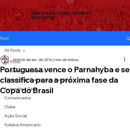
ASSOCIAÇÃO PORTUGUESA DE
DESPORTOS
Post
All Posts
ADM
26 de abr. de 2016
2 min de leitura
All Posts
Portuguesa vence o Parnahyba e se
Conselho Deliberativo
classifica para a próxima fase da
Conselho de Orientação e Fiscalizaç
Copa do Brasil
Assembleia Geral
Comunicados
Clube
Ação Social
Futebol Americano