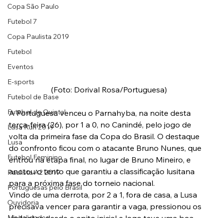
Copa São Paulo
Futebol 7
Copa Paulista 2019
Futebol
Eventos
E-sports
(Foto: Dorival Rosa/Portuguesa)
Futebol de Base
Futebol de Quintal
A Portuguesa venceu o Parnahyba, na noite desta 
terça-feira (26), por 1 a 0, no Canindé, pelo jogo de 
Lusa Run 2019
volta da primeira fase da Copa do Brasil. O destaque 
Lusa
do confronto ficou com o atacante Bruno Nunes, que 
Futebol Feminino
entrou na etapa final, no lugar de Bruno Mineiro, e 
anotou o tento que garantiu a classificação lusitana 
Paulista A2 2019
para a próxima fase do torneio nacional.
Portuguesas pelo Brasil
Vindo de uma derrota, por 2 a 1, fora de casa, a Lusa 
Ouvidoria
precisava vencer para garantir a vaga, pressionou os 
Modalidades