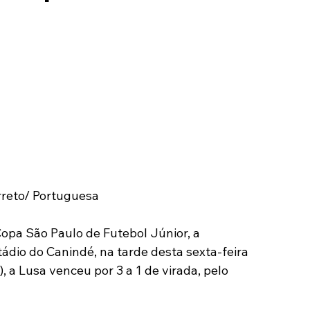
Modalidades
Marketing
Sócio-Torcedor
reto/ Portuguesa
Copa São Paulo de Futebol Júnior, a 
dio do Canindé, na tarde desta sexta-feira 
), a Lusa venceu por 3 a 1 de virada, pelo 