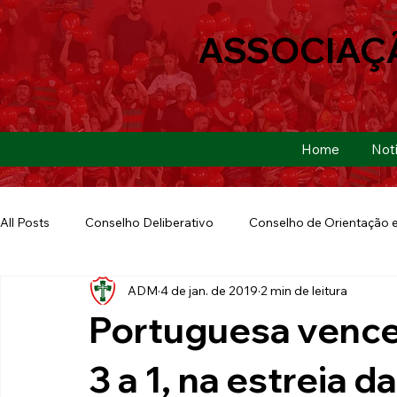
ASSOCIAÇ
Home
Notí
All Posts
Conselho Deliberativo
Conselho de Orientação e
ADM
4 de jan. de 2019
2 min de leitura
Ação Social
Futebol Americano
Copa São Paulo
Portuguesa vence
E-sports
Futebol de Base
Futebol de Quintal
3 a 1, na estreia 