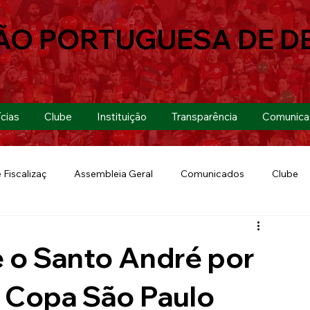
ÃO PORTUGUESA DE D
cias
Clube
Instituição
Transparência
Comunica
 Fiscalizaç
Assembleia Geral
Comunicados
Clube
Futebol 7
Copa Paulista 2019
Futebol
Eventos
 o Santo André por
Lusa Run 2019
Lusa
Futebol Feminino
da Copa São Paulo