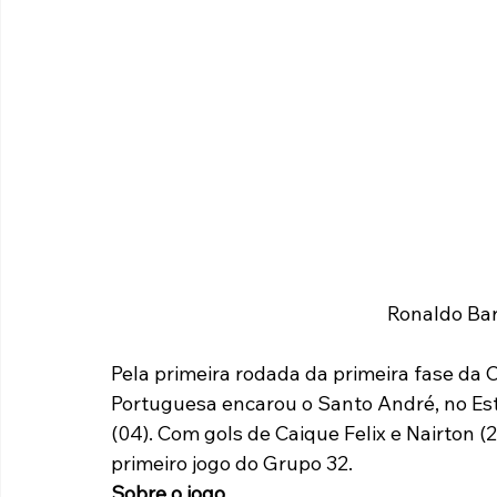
Paulista A2 2019
Portuguesas pelo Brasil
Ouvidoria
futebol
Tabelas
Recuperação Judicial
Ronaldo Bar
Pela primeira rodada da primeira fase da 
Portuguesa encarou o Santo André, no Está
(04). Com gols de Caique Felix e Nairton (2
primeiro jogo do Grupo 32.
Sobre o jogo