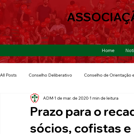
ASSOCIAÇ
Home
Notí
All Posts
Conselho Deliberativo
Conselho de Orientação e
ADM
1 de mar. de 2020
1 min de leitura
Ação Social
Futebol Americano
Copa São Paulo
Prazo para o rec
E-sports
Futebol de Base
Futebol de Quintal
sócios, cofistas e