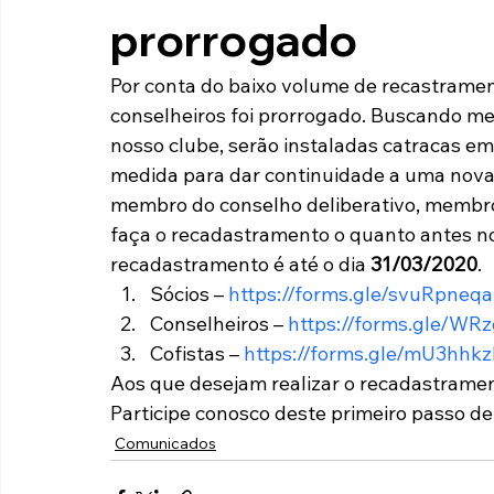
prorrogado
Paulista A2 2019
Portuguesas pelo Brasil
Ouvidoria
Por conta do baixo volume de recastramento
conselheiros foi prorrogado. Buscando me
futebol
Tabelas
Recuperação Judicial
nosso clube, serão instaladas catracas em
medida para dar continuidade a uma nova 
membro do conselho deliberativo, membro 
faça o recadastramento o quanto antes no 
recadastramento é até o dia 
31/03/2020
.
Sócios – 
https://forms.gle/svuRpne
Conselheiros – 
https://forms.gle/W
Cofistas – 
https://forms.gle/mU3hhk
Aos que desejam realizar o recadastramen
Participe conosco deste primeiro passo d
Comunicados