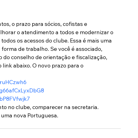
Modalidades
Marketing
Sócio-Torcedor
s, o prazo para sócios, cofistas e 
lhorar o atendimento a todos e modernizar o 
 todos os acessos do clube. Essa é mais uma 
forma de trabalho. Se você é associado, 
do conselho de orientação e fiscalização, 
link abaixo. O novo prazo para o 
qaruHCzwh6
Rzg66afCxLyxDbG8
zbP8FVfwjk7
to no clube, comparecer na secretaria.
e uma nova Portuguesa.