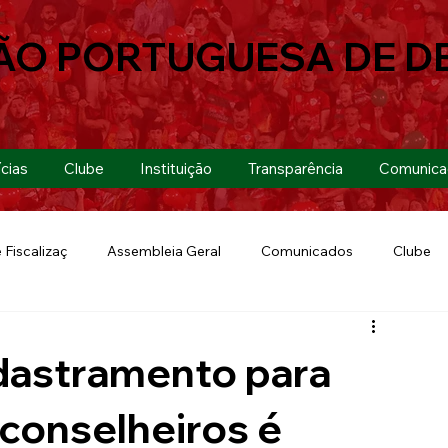
ÃO PORTUGUESA DE D
cias
Clube
Instituição
Transparência
Comunica
 Fiscalizaç
Assembleia Geral
Comunicados
Clube
Futebol 7
Copa Paulista 2019
Futebol
Eventos
adastramento para
Lusa Run 2019
Lusa
Futebol Feminino
 conselheiros é