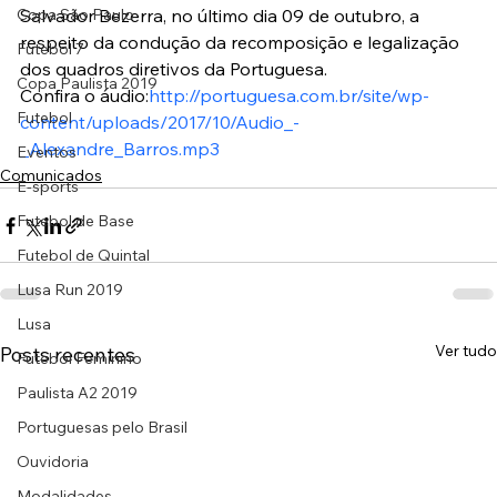
Copa São Paulo
Salvador Bezerra, no último dia 09 de outubro, a 
respeito da condução da recomposição e legalização 
Futebol 7
dos quadros diretivos da Portuguesa.
Copa Paulista 2019
Confira o áudio:
http://portuguesa.com.br/site/wp-
Futebol
content/uploads/2017/10/Audio_-
_Alexandre_Barros.mp3
Eventos
Comunicados
E-sports
Futebol de Base
Futebol de Quintal
Lusa Run 2019
Lusa
Ver tudo
Posts recentes
Futebol Feminino
Paulista A2 2019
Portuguesas pelo Brasil
Ouvidoria
Modalidades