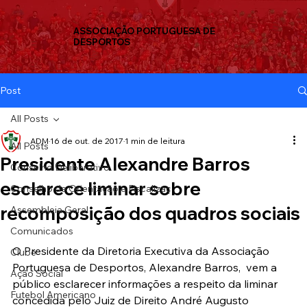
ASSOCIAÇÃO PORTUGUESA DE
DESPORTOS
Post
All Posts
ADM
16 de out. de 2017
1 min de leitura
All Posts
Presidente Alexandre Barros
Conselho Deliberativo
esclarece liminar sobre
Conselho de Orientação e Fiscalizaç
recomposição dos quadros sociais
Assembleia Geral
Comunicados
O Presidente da Diretoria Executiva da Associação 
Clube
Portuguesa de Desportos, Alexandre Barros,  vem a 
Ação Social
público esclarecer informações a respeito da liminar 
Futebol Americano
concedida pelo Juiz de Direito André Augusto 