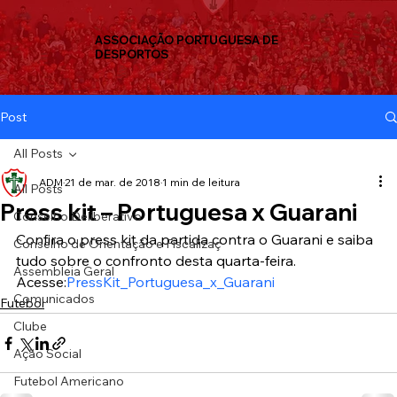
ASSOCIAÇÃO PORTUGUESA DE
DESPORTOS
Post
All Posts
ADM
21 de mar. de 2018
1 min de leitura
All Posts
Press kit – Portuguesa x Guarani
Conselho Deliberativo
Confira o press kit da partida contra o Guarani e saiba 
Conselho de Orientação e Fiscalizaç
tudo sobre o confronto desta quarta-feira.
Assembleia Geral
Acesse:
PressKit_Portuguesa_x_Guarani
Comunicados
Futebol
Clube
Ação Social
Futebol Americano