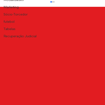
Marketing
Sócio-Torcedor
futebol
Tabelas
Recuperação Judicial
ATÉ BREVE, CANINDÉ!