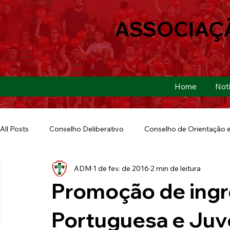
ASSOCIAÇ
Home
Notí
All Posts
Conselho Deliberativo
Conselho de Orientação e
ADM
1 de fev. de 2016
2 min de leitura
Ação Social
Futebol Americano
Copa São Paulo
Promoção de ingr
E-sports
Futebol de Base
Futebol de Quintal
Portuguesa e Juv