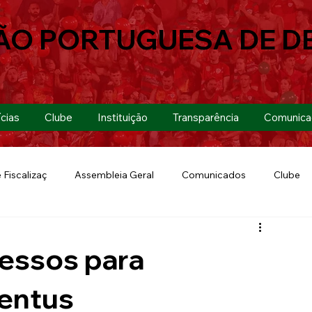
ÃO PORTUGUESA DE D
cias
Clube
Instituição
Transparência
Comunica
 Fiscalizaç
Assembleia Geral
Comunicados
Clube
Futebol 7
Copa Paulista 2019
Futebol
Eventos
essos para
Lusa Run 2019
Lusa
Futebol Feminino
entus