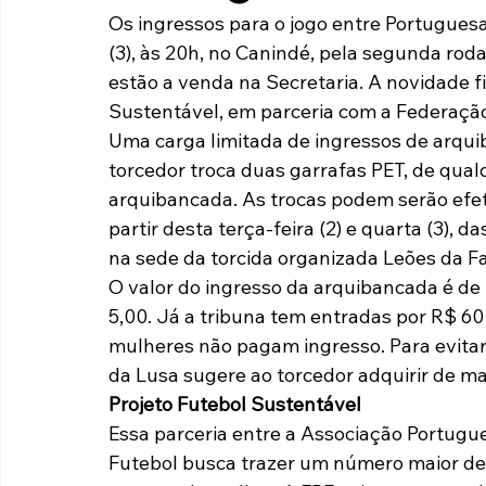
Os ingressos para o jogo entre Portugues
Paulista A2 2019
Portuguesas pelo Brasil
Ouvidoria
(3), às 20h, no Canindé, pela segunda rod
estão a venda na Secretaria. A novidade f
Sustentável, em parceria com a Federação
futebol
Tabelas
Recuperação Judicial
Uma carga limitada de ingressos de arqui
torcedor troca duas garrafas PET, de qua
arquibancada. As trocas podem serão efet
partir desta terça-feira (2) e quarta (3), d
na sede da torcida organizada Leões da F
O valor do ingresso da arquibancada é de 
5,00. Já a tribuna tem entradas por R$ 60 (
mulheres não pagam ingresso. Para evitar f
da Lusa sugere ao torcedor adquirir de m
Projeto Futebol Sustentável
Essa parceria entre a Associação Portugu
Futebol busca trazer um número maior de 