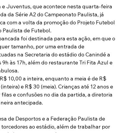
a e Juventus, que acontece nesta quarta-feira 
Modalidades
Marketing
Sócio-Torcedor
ada da Série A2 do Campeonato Paulista, já 
ica com a volta da promoção do Projeto Futebol 
 Paulista de Futebol.
bancada foi destinada para esta ação, em que o 
lquer tamanho, por uma entrada de 
uadas na Secretaria do estádio do Canindé a 
as 9h às 17h, além do restaurante Tri Fita Azul e 
abulosa.
R$ 10,00 a inteira, enquanto a meia é de R$ 
inteira) e R$ 30 (meia). Crianças até 12 anos e 
ilas e confusões no dia da partida, a diretoria 
aneira antecipada.
esa de Desportos e a Federação Paulista de 
torcedores ao estádio, além de trabalhar por 