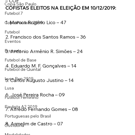
– COF
Copa São Paulo
COFISTAS ELEITOS NA ELEIÇÃO EM 10/12/2019:
Futebol 7
1. Marcos Rogério Lico – 47
Copa Paulista 2019
Futebol
2. Francisco dos Santos Ramos – 36
Eventos
E-sports
3. Antonio Armênio R. Simões – 24
Futebol de Base
4. Eduardo M. F. Gonçalves – 14
Futebol de Quintal
Lusa Run 2019
5. Carlos Augusto Justino – 14
Lusa
6. José Pereira Rocha – 09
Futebol Feminino
Paulista A2 2019
7. Alfredo Fernando Gomes – 08
Portuguesas pelo Brasil
8. Armelim de Castro – 07
Ouvidoria
Modalidades