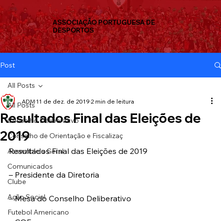
ASSOCIAÇÃO PORTUGUESA DE
DESPORTOS
Post
All Posts
ADM
11 de dez. de 2019
2 min de leitura
All Posts
Resultados Final das Eleições de
Conselho Deliberativo
2019
Conselho de Orientação e Fiscalizaç
Resultados Final das Eleições de 2019
Assembleia Geral
Comunicados
– Presidente da Diretoria
Clube
Ação Social
– Mesa do Conselho Deliberativo
Futebol Americano