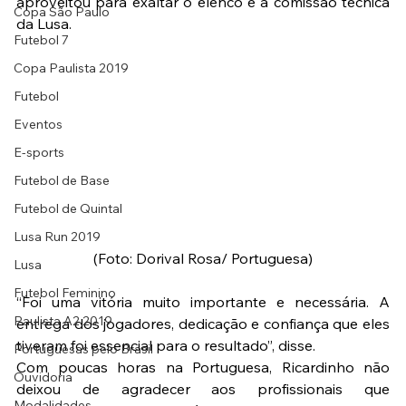
aproveitou para exaltar o elenco e a comissão técnica 
Copa São Paulo
da Lusa.
Futebol 7
Copa Paulista 2019
Futebol
Eventos
E-sports
Futebol de Base
Futebol de Quintal
Lusa Run 2019
(Foto: Dorival Rosa/ Portuguesa)
Lusa
Futebol Feminino
“Foi uma vitória muito importante e necessária. A 
Paulista A2 2019
entrega dos jogadores, dedicação e confiança que eles 
tiveram foi essencial para o resultado”, disse.
Portuguesas pelo Brasil
Com poucas horas na Portuguesa, Ricardinho não 
Ouvidoria
deixou de agradecer aos profissionais que 
Modalidades