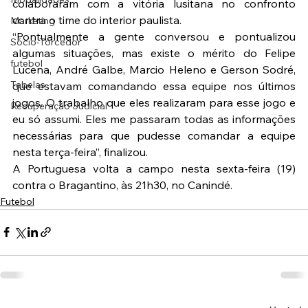
colaboraram com a vitória lusitana no confronto 
contra o time do interior paulista.
Marketing
“Pontualmente a gente conversou e pontualizou 
Sócio-Torcedor
algumas situações, mas existe o mérito do Felipe 
futebol
Lucena, André Galbe, Marcio Heleno e Gerson Sodré, 
Tabelas
que estavam comandando essa equipe nos últimos 
jogos. O trabalho que eles realizaram para esse jogo e 
Recuperação Judicial
eu só assumi. Eles me passaram todas as informações 
necessárias para que pudesse comandar a equipe 
nesta terça-feira”, finalizou.
A Portuguesa volta a campo nesta sexta-feira (19) 
contra o Bragantino, às 21h30, no Canindé.
Futebol