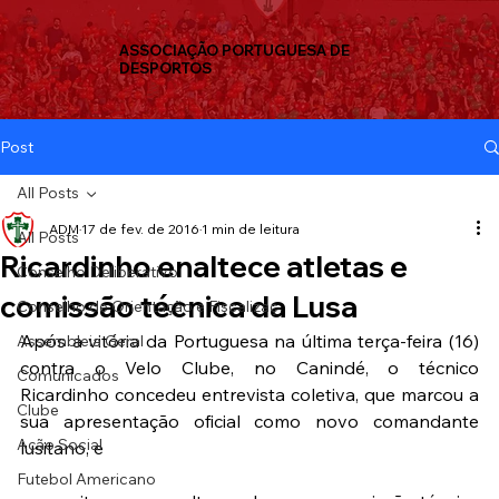
ASSOCIAÇÃO PORTUGUESA DE
DESPORTOS
Post
All Posts
ADM
17 de fev. de 2016
1 min de leitura
All Posts
Ricardinho enaltece atletas e
Conselho Deliberativo
comissão técnica da Lusa
Conselho de Orientação e Fiscalizaç
Após a vitória da Portuguesa na última terça-feira (16) 
Assembleia Geral
contra o Velo Clube, no Canindé, o técnico 
Comunicados
Ricardinho concedeu entrevista coletiva, que marcou a 
Clube
sua apresentação oficial como novo comandante 
Ação Social
lusitano, e
Futebol Americano