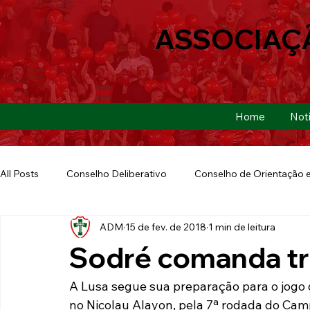
ASSOCIAÇ
Home
Notí
All Posts
Conselho Deliberativo
Conselho de Orientação e
ADM
15 de fev. de 2018
1 min de leitura
Ação Social
Futebol Americano
Copa São Paulo
Sodré comanda tr
E-sports
Futebol de Base
Futebol de Quintal
A Lusa segue sua preparação para o jogo d
no Nicolau Alayon, pela 7ª rodada do Camp