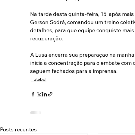
Paulista A2 2019
Portuguesas pelo Brasil
Ouvidoria
Na tarde desta quinta-feira, 15, após mais 
Gerson Sodré, comandou um treino coletivo
detalhes, para que equipe conquiste mais u
futebol
Tabelas
Recuperação Judicial
recuperação.
A Lusa encerra sua preparação na manhã de
inicia a concentração para o embate com 
seguem fechados para a imprensa.
Futebol
Posts recentes