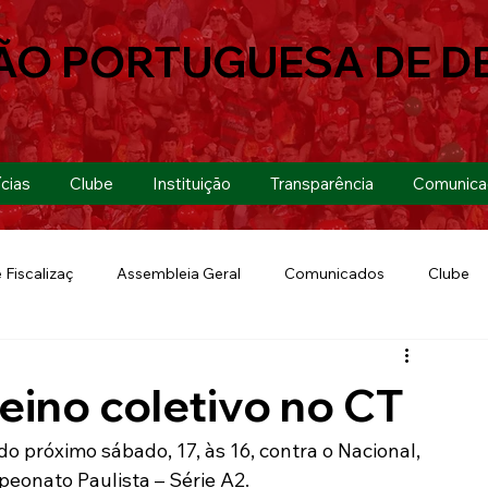
ÃO PORTUGUESA DE D
cias
Clube
Instituição
Transparência
Comunica
 Fiscalizaç
Assembleia Geral
Comunicados
Clube
Futebol 7
Copa Paulista 2019
Futebol
Eventos
eino coletivo no CT
Lusa Run 2019
Lusa
Futebol Feminino
o próximo sábado, 17, às 16, contra o Nacional, 
eonato Paulista – Série A2.