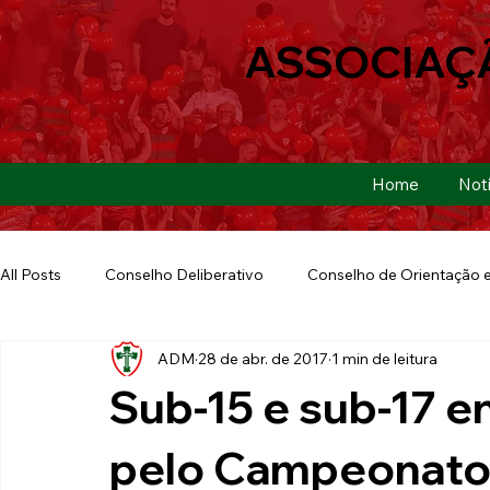
ASSOCIAÇ
Home
Notí
All Posts
Conselho Deliberativo
Conselho de Orientação e
ADM
28 de abr. de 2017
1 min de leitura
Ação Social
Futebol Americano
Copa São Paulo
Sub-15 e sub-17 e
E-sports
Futebol de Base
Futebol de Quintal
pelo Campeonato 