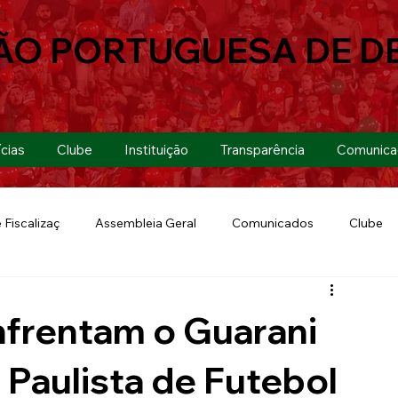
ÃO PORTUGUESA DE D
cias
Clube
Instituição
Transparência
Comunica
 Fiscalizaç
Assembleia Geral
Comunicados
Clube
Futebol 7
Copa Paulista 2019
Futebol
Eventos
nfrentam o Guarani
Lusa Run 2019
Lusa
Futebol Feminino
Paulista de Futebol