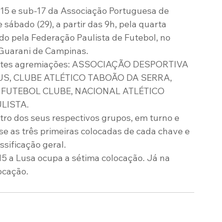
-15 e sub-17 da Associação Portuguesa de 
Modalidades
Marketing
Sócio-Torcedor
bado (29), a partir das 9h, pela quarta 
o pela Federação Paulista de Futebol, no 
 Guarani de Campinas.
uintes agremiações: ASSOCIAÇÃO DESPORTIVA 
S, CLUBE ATLÉTICO TABOÃO DA SERRA, 
FUTEBOL CLUBE, NACIONAL ATLÉTICO 
LISTA.
ntro dos seus respectivos grupos, em turno e 
se as três primeiras colocadas de cada chave e 
ssificação geral.
5 a Lusa ocupa a sétima colocação. Já na 
ocação.