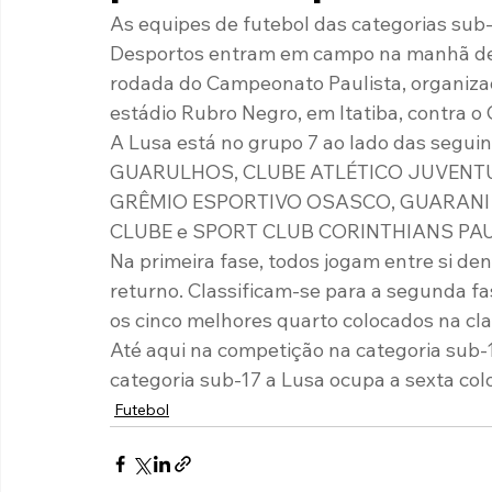
As equipes de futebol das categorias sub
Paulista A2 2019
Portuguesas pelo Brasil
Ouvidoria
Desportos entram em campo na manhã de sá
rodada do Campeonato Paulista, organizad
estádio Rubro Negro, em Itatiba, contra o
futebol
Tabelas
Recuperação Judicial
A Lusa está no grupo 7 ao lado das seg
GUARULHOS, CLUBE ATLÉTICO JUVENTU
GRÊMIO ESPORTIVO OSASCO, GUARANI 
CLUBE e SPORT CLUB CORINTHIANS PAU
Na primeira fase, todos jogam entre si de
returno. Classificam-se para a segunda fa
os cinco melhores quarto colocados na cla
Até aqui na competição na categoria sub-1
categoria sub-17 a Lusa ocupa a sexta col
Futebol