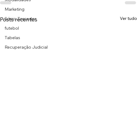
Marketing
Ver tudo
Posts recentes
Sócio-Torcedor
futebol
Tabelas
Recuperação Judicial