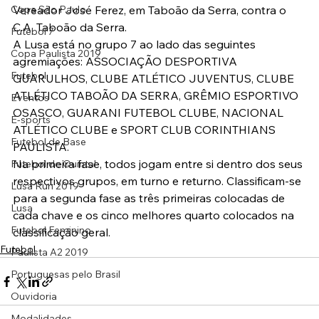
Copa São Paulo
Vereador José Ferez, em Taboão da Serra, contra o 
C.A. Taboão da Serra.
Futebol 7
A Lusa está no grupo 7 ao lado das seguintes 
Copa Paulista 2019
agremiações: ASSOCIAÇÃO DESPORTIVA 
Futebol
GUARULHOS, CLUBE ATLÉTICO JUVENTUS, CLUBE 
ATLÉTICO TABOÃO DA SERRA, GRÊMIO ESPORTIVO 
Eventos
OSASCO, GUARANI FUTEBOL CLUBE, NACIONAL 
E-sports
ATLÉTICO CLUBE e SPORT CLUB CORINTHIANS 
Futebol de Base
PAULISTA.
Na primeira fase, todos jogam entre si dentro dos seus 
Futebol de Quintal
respectivos grupos, em turno e returno. Classificam-se 
Lusa Run 2019
para a segunda fase as três primeiras colocadas de 
Lusa
cada chave e os cinco melhores quarto colocados na 
Futebol Feminino
classificação geral.
Futebol
Paulista A2 2019
Portuguesas pelo Brasil
Ouvidoria
Modalidades