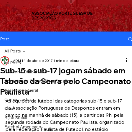
ASSOCIAÇÃO PORTUGUESA DE
DESPORTOS
Post
All Posts
ADM
14 de abr. de 2017
1 min de leitura
All Posts
Sub-15 e sub-17 jogam sábado em
Conselho Deliberativo
Taboão da Serra pelo Campeonato
Conselho de Orientação e Fiscalizaç
Paulista
Assembleia Geral
Comunicados
As equipes de futebol das categorias sub-15 e sub-17 
da Associação Portuguesa de Desportos entram em 
Clube
campo na manhã de sábado (15), a partir das 9h, pela 
Ação Social
segunda rodada do Campeonato Paulista, organizado 
Futebol Americano
pela Federação Paulista de Futebol, no estádio 