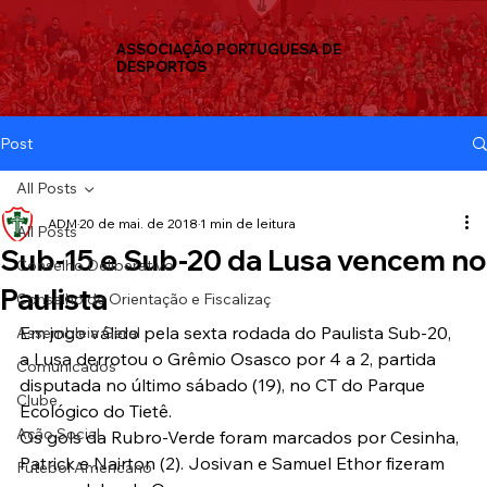
ASSOCIAÇÃO PORTUGUESA DE
DESPORTOS
Post
All Posts
ADM
20 de mai. de 2018
1 min de leitura
All Posts
Sub-15 e Sub-20 da Lusa vencem no
Conselho Deliberativo
Paulista
Conselho de Orientação e Fiscalizaç
Em jogo válido pela sexta rodada do Paulista Sub-20, 
Assembleia Geral
a Lusa derrotou o Grêmio Osasco por 4 a 2, partida 
Comunicados
disputada no último sábado (19), no CT do Parque 
Clube
Ecológico do Tietê.
Ação Social
Os gols da Rubro-Verde foram marcados por Cesinha, 
Patrick e Nairton (2). Josivan e Samuel Ethor fizeram 
Futebol Americano