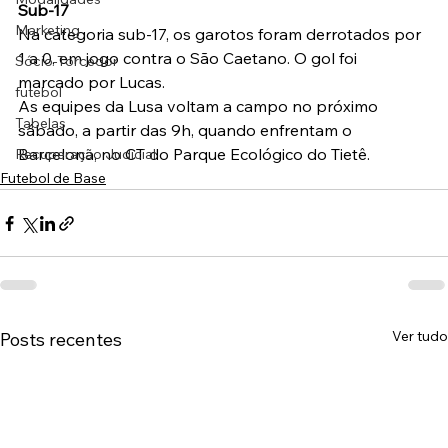
Sub-17
Marketing
Na categoria sub-17, os garotos foram derrotados por 
1 a 0, em jogo contra o São Caetano. O gol foi 
Sócio-Torcedor
marcado por Lucas.
futebol
As equipes da Lusa voltam a campo no próximo 
Tabelas
sábado, a partir das 9h, quando enfrentam o 
Barcelona, no CT do Parque Ecológico do Tietê.
Recuperação Judicial
Futebol de Base
Ver tudo
Posts recentes