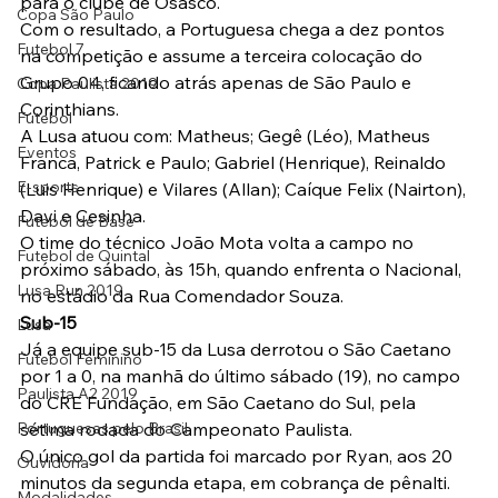
para o clube de Osasco.
Copa São Paulo
Com o resultado, a Portuguesa chega a dez pontos  
Futebol 7
na competição e assume a terceira colocação do 
Grupo 04, ficando atrás apenas de São Paulo e 
Copa Paulista 2019
Corinthians.
Futebol
A Lusa atuou com: Matheus; Gegê (Léo), Matheus 
Eventos
Franca, Patrick e Paulo; Gabriel (Henrique), Reinaldo 
E-sports
(Luis Henrique) e Vilares (Allan); Caíque Felix (Nairton), 
Davi e Cesinha.
Futebol de Base
O time do técnico João Mota volta a campo no 
Futebol de Quintal
próximo sábado, às 15h, quando enfrenta o Nacional, 
Lusa Run 2019
no estádio da Rua Comendador Souza.
Sub-15
Lusa
Já a equipe sub-15 da Lusa derrotou o São Caetano 
Futebol Feminino
por 1 a 0, na manhã do último sábado (19), no campo 
Paulista A2 2019
do CRE Fundação, em São Caetano do Sul, pela 
Portuguesas pelo Brasil
sétima rodada do Campeonato Paulista.
O único gol da partida foi marcado por Ryan, aos 20 
Ouvidoria
minutos da segunda etapa, em cobrança de pênalti.
Modalidades